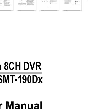
in 8CH DVR
SMT
-190Dx
r Manual