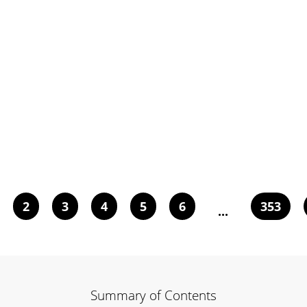
2
3
4
5
6
353
...
Summary of Contents