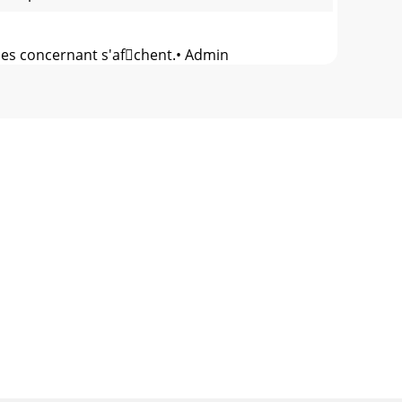
les concernant s'afchent.• Admin
 est composé de 4 à 8 caractères,
e menu, vous pouvez dénir l'environnement
 la connexion PPPoE ou non.2) User ID (iden
A ce moment, le service IP et le masque de