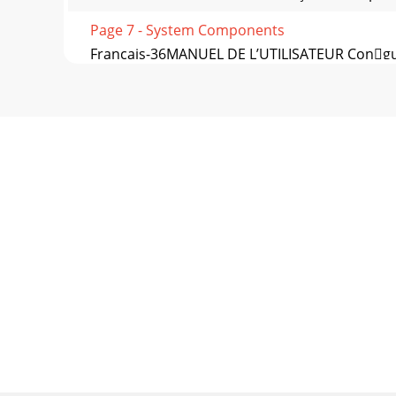
Page 7 - System Components
Français-36MANUEL DE L’UTILISATEUR Congurat
Page 8 - 2-2) System Components
MANUEL DE L’UTILISATEURFrançais-37New Passw
numériques ou al
Page 9 - and installation method
Français-38MANUEL DE L’UTILISATEUR8-3-2) 
généra
Page 10 - 2-4) Night Vision Camera
MANUEL DE L’UTILISATEURFrançais-392. PPPoE (
Page 11
Français-40MANUEL DE L’UTILISATEURPPPoE Statu
rés
Page 12 - Monitor