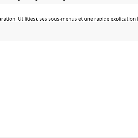
ion, Utilities), ses sous-menus et une rapide explication 
ord Saisissez le nouveau mot de passe.* Le mot de passe
Network Conguration Menu.1. Network CongurationDans c
DSL) for Eth01) Service : Choisissez si vous voulez essayer
sSi le service PPPoE est connecté, la liaison est établie. 