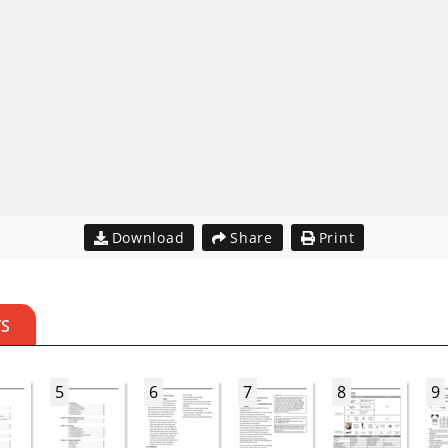
Download
Share
Print
TS
5
6
7
8
9