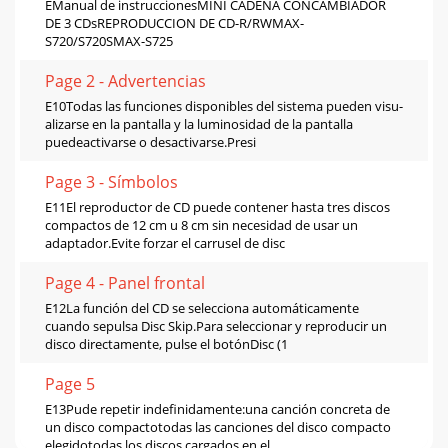
EManual de instruccionesMINI CADENA CONCAMBIADOR
DE 3 CDsREPRODUCCION DE CD-R/RWMAX-
S720/S720SMAX-S725
Page 2 - Advertencias
E10Todas las funciones disponibles del sistema pueden visu-
alizarse en la pantalla y la luminosidad de la pantalla
puedeactivarse o desactivarse.Presi
Page 3 - Símbolos
E11El reproductor de CD puede contener hasta tres discos
compactos de 12 cm u 8 cm sin necesidad de usar un
adaptador.Evite forzar el carrusel de disc
Page 4 - Panel frontal
E12La función del CD se selecciona automáticamente
cuando sepulsa Disc Skip.Para seleccionar y reproducir un
disco directamente, pulse el botónDisc (1
Page 5
E13Pude repetir indefinidamente:una canción concreta de
un disco compactotodas las canciones del disco compacto
elegidotodas los discos cargados en el