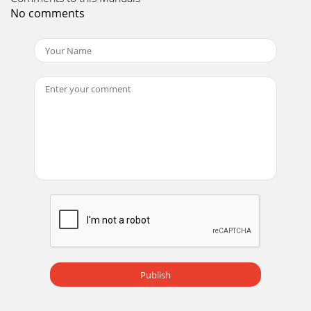
Page 19
No comments
ELECTRONICSESTE APARATO ESTÁ FABRICADO POR:AH68-
01233D
Page 20
EPulsar Empujar Importante
NotaSímbolos3ÍndiceADVERTENCIAS...
Page 21 - Selección del ecualizador
E41. CD Repetición 2. Botón Standby/On 3. Ajuste del
Temporizador y del Reloj 4. Display (RDS)5. PTY (RDS)6.
Selección Mono/Estéreo7. Programa
Page 22 - Programación del equipo para
E5Display1. Potencia de Surround (Sonido ambiente) 2.
Modo de Sonido 3. Volumen y Nivel EQ (ecualizador)4.
Programa del CD y Número programado del s
Page 23 - VOLUME
Publish
E6Panel posterior1. TERMINAL CONECTOR ANTENA FM 2.
JACK SALIDA CD DIGITAL3. TERMINAL CONECTOR ANTENA
AM4. AUX INPUTT5. ERMINALES DE LOS CONECTORES DE