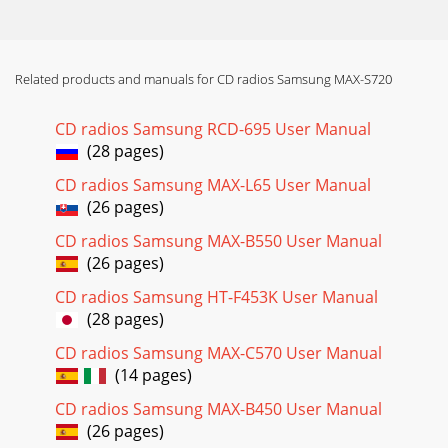
Page 24 - DIGITAL AUDIO
E7El cable de alimentación se debe enchufar en el zócalo
apropiado.Antes de enchufar el sistema a la red debe
Related products and manuals for CD radios Samsung MAX-S720
comprobar el voltaje.Enchufe el cable de
Page 25 - Especificaciones técnicas
CD radios Samsung RCD-695 User Manual
(28 pages)
E8La entrada auxiliar puede utilizarse para aprovechar la
calidadde sonido de su minicadena cuando escucha otras
CD radios Samsung MAX-L65 User Manual
fuentes.Ejemplo:Un televisorUn reprod
(26 pages)
Page 26 - ELECTRONICS
CD radios Samsung MAX-B550 User Manual
E9La antena AM (para onda larga y media) puede:colocarse
(26 pages)
en una superficie establefijarse en la paredLos bornes de
conexión están situados en la parte
CD radios Samsung HT-F453K User Manual
(28 pages)
CD radios Samsung MAX-C570 User Manual
(14 pages)
CD radios Samsung MAX-B450 User Manual
(26 pages)