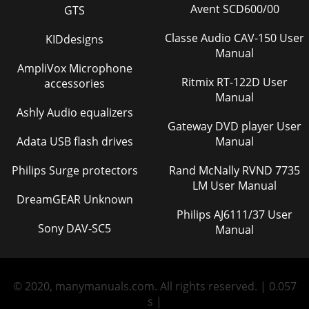
Avent SCD600/00
86- DeutschFolgende Meldung wird angezeigt: “Wollen Sie
GTS
die Diskfixieren?”. Wenn Sie “Ja” auswählen, erscheint eine
weit-ere Meldung: “Disk wird fixie
Classe Audio CAV-150 User
KIDdesigns
Manual
Page 86 - Disk fixieren
AmpliVox Microphone
Deutsch -87Fixierung einer Disk aufheben(V/VR-
Ritmix RT-122D User
accessories
Modus)1Drücken Sie im Stoppmodus die
Manual
TasteMENU.2Wählen Sie mit den Tasten …† die OptionDisk-
Ashly Audio equalizers
Manager, und
Gateway DVD player User
Adata USB flash drives
Manual
Page 87 - (V/VR-Modus)
Aufnahmen sind nur auf DVD-RAM/DVD-RW/DVD-R möglich.
Philips Surge protectors
Rand McNally RVND 7735
KopiergeschützteProgramme können nicht
LM User Manual
aufgezeichnetwerden.ErklärungKeine Reaktion beim
DreamGEAR Unknown
Drücken d
Philips AJ6111/37 User
Page 88 - Informationen
Sony DAV-SC5
Manual
Deutsch -89WiedergabeIst die Disk korrekt mit dem Etikett
nachoben eingelegt?Hat die DVD den gleichen Ländercode
wieder DVD-Recorder?Manche Disktypen
© 2020, manymanuals.com. All rights reserved. | 0.057
Page 89
s |