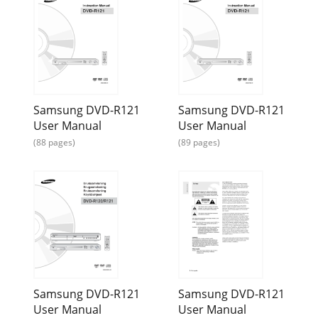
Deutsch -3SicherheitsmaßnahmenLesen Sie diese Hinweise
zur Bedienung vor derInbetriebnahme des Gerätes
aufmerksam durch. Befolgen Siealle Sicherheitsa
Page 24 - Programm
30- DeutschSystem-Setup-ProgrammSie können unter vier
Aufnahmemodi wählen; drückenSie hierzu wiederholt die
Taste REC Mode.Der EP-Modus ist einer vo
Samsung DVD-R121
Samsung DVD-R121
User Manual
User Manual
Page 25 - Anschließen und
(88 pages)
(89 pages)
Deutsch -315Wählen Sie mit den Tasten …† die OptionEin
oder Aus, und drücken Sie die TasteOK oder √.• Aus : Wählen
Sie diese Option, wenn ke
Page 26 - Uhrzeit einstellen
32- DeutschStellen Sie die Helligkeit für die Anzeige auf
derGerätevorderseite ein.1Drücken Sie im Stoppmodus
ohneeingelegte Disk die Taste MENU.2
Page 27 - Kanäle über die
Deutsch -331Drücken Sie im Stoppmodus ohneeingelegte
Samsung DVD-R121
Samsung DVD-R121
Disk die Taste MENU.2Wählen Sie mit den Tasten …† die
User Manual
User Manual
OptionEinstellung, und drücken