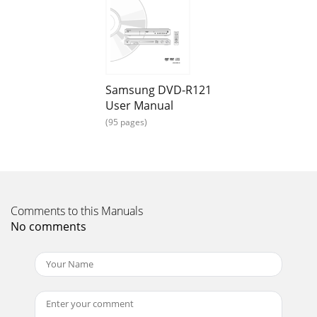
Page 54 - Disk- und Titelmenü verwenden
58- DeutschUntertitelsprache wählenDiese Funktion steht
nicht bei allen Disks zur Verfügung. Sie ist nur während der
Wiedergabe möglich.TTaste SUBTITL
Samsung DVD-R121
Page 55 - Wiedergabe in Einzelbildern
User Manual
Deutsch -59Wiedergabesprache wählenDiese Funktion steht
nicht bei allen Disks zur Verfügung. Sie ist nur während der
(95 pages)
Wiedergabe möglich.TTaste aste AU
Page 56 - Wiederholfunktion verwenden
6- DeutschErste SchritteErste SchritteHinweise zur
Sicherheit ...2Weitere wichtige Hinweise ...
Comments to this Manuals
Page 57 - Wiedergabe
No comments
60- DeutschWiedergabeZoomfunktion verwenden1Drücken
Sie während der Wiedergabe oderim Pausenmodus die
Taste ANYKEY.2Wählen Sie mit den Tasten …† das F
Page 58 - Untertitelsprache wählen
Deutsch -61Wiedergabe1Drücken Sie während der