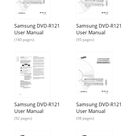
Page 19 - English
2Wählen Sie mit den Tasten …† die OptionEinstellung, und
drücken Sie die Taste OKoder √ .3Wählen Sie mit den Tasten
Samsung DVD-R121
Samsung DVD-R121
…† die OptionUhr e
User Manual
User Manual
Page 20 - Video (Composite)-Ausgang
(180 pages)
(95 pages)
Deutsch -27System-Setup-Programm4Wählen Sie mit den
Tasten …† die OptionAutom. Setup, und drücken Sie die
TasteOK oder √ .Die Meldung “Ihre D
Page 21 - Audioausgangskabels
28- Deutsch4Wählen Sie mit den Tasten …† die
OptionManuelles Setup, und drücken Sie dieTaste OK oder √
.5Wählen Sie mit den Tasten …† einPr
Page 22 - Ausgängen
Samsung DVD-R121
Samsung DVD-R121
Deutsch -294Wählen Sie mit den Tasten …† diegewünschte
User Manual
User Manual
Sprachoption aus, und drückenSie die Taste OK oder √ .●
Tonoptionen : Für die Tonwi
(92 pages)
(98 pages)
Page 23 - Anschließen an AV3 IN