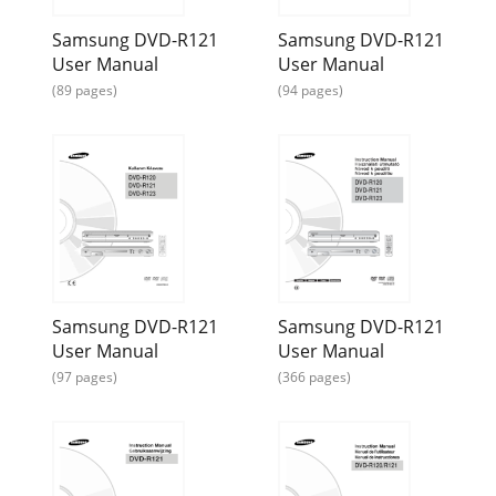
38- Deutsch4Geben Sie das vierstellige Passwort mitden
Samsung DVD-R121
Samsung DVD-R121
Zifferntasten 0 bis 9 auf derFernbedienung ein.Die Meldung
„Passwort bestätigen“ wird angezeigt
User Manual
User Manual
(89 pages)
(94 pages)
Page 33 - DivX(R)-Registrierung:
Deutsch -391Wählen Sie mit den Tasten …† die
OptionPasswort ändern.2Drücken Sie die Taste OK oder √
.Die Meldung „Passwort eingeben“ wird ang
Page 34 - Tonwiedergabeoptionen
● Wenn bei der Aufnahme der CD-R/RW die Sitzung
nichtgeschlossen wurde (Multi-Session-Modus), kann es bei
derWiedergabe Verzögerungen geben, evtl. kön
Samsung DVD-R121
Samsung DVD-R121
Page 35 - Optionen für Video Output
User Manual
User Manual
40- DeutschAufnahmeVor der Aufnahme ...40Laufendes
Fernseh-programm aufnehmen...42Von externen Geräten
(97 pages)
(366 pages)
aufnehm
Page 36
Deutsch -41Kopiergeschützte VideosFilme mit Kopierschutz
können nicht mit diesem DVD-Recorder aufgenommen