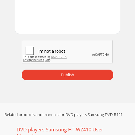
Wiedergabe dieTaste MARKER.2Wählen Sie mit den Tasten
œ √ die gewünschte Lesezeichen-Nummer aus.3Drücken
Page 59 - Anderen Kamerawinkel wählen
62- Deutsch1Drücken Sie während der Wiedergabe dieTaste
MARKER.2Wählen Sie mit den Tasten œ √ die gewünschte
Marke aus.3Drücken Sie OK oder die Taste
Page 60 - Lesezeichen verwenden
Deutsch -63Wiedergabe1. ……††, 0~9: Zum Auswählen eines
Tracks (Musikstücks).2. √√: Startet die Wiedergabe des
ausgewählten Tracks.3. OK: Startet die W
Publish
Page 61 - Markierungsfunktion verwenden
64- Deutsch1. ……††, 0~9: Zum Auswählen eines Tracks
(Musikstücks).2. √√: Startet die Wiedergabe des
ausgewählten Tracks.3. OK: Startet die Wiedergabe
Page 62 - Audio-CD/MP3
Related products and manuals for DVD players Samsung DVD-R121
Deutsch -65WiedergabeSie können bis zu 30 Tracks in eine
Wiedergabeliste eintragen.1Drücken Sie während der
DVD players Samsung HT-WZ410 User
Wiedergabe dieTaste ANYKEY.2Wählen Sie mit