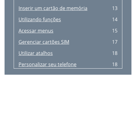
Inserir um cartão de memória
13
Utilizando funções
14
Acessar menus
15
Gerenciar cartões SIM
17
Utilizar atalhos
18
Personalizar seu telefone
18
Funções básicas de chamada
20
Ajustar os pers de som
21
Enviar e visualizar mensagens
24
Inserir texto
25
Gerenciar contatos
27
<Opções> →
28