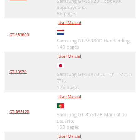
Samsung GT-S5620 Посібник
користувача,
86 pages
User Manual
GT-S5380D
Samsung GT-S5380D Handleiding,
140 pages
User Manual
GT-S3970
Samsung GT-S3970 ユーザーマニュ
アル,
126 pages
User Manual
GT-B5512B
Samsung GT-B5512B Manual do
usuário,
133 pages
User Manual