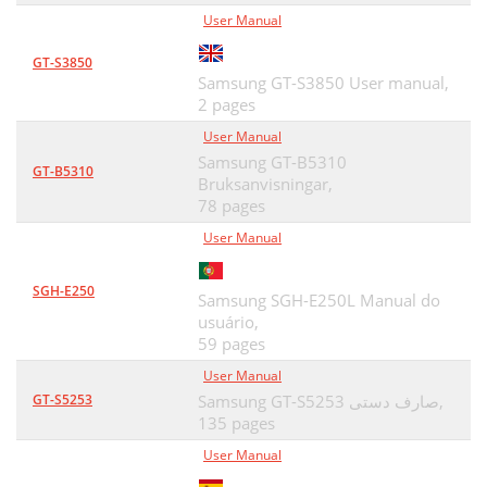
User Manual
GT-S3850
Samsung GT-S3850 User manual,
2 pages
User Manual
Samsung GT-B5310
GT-B5310
Bruksanvisningar,
78 pages
User Manual
SGH-E250
Samsung SGH-E250L Manual do
usuário,
59 pages
User Manual
GT-S5253
Samsung GT-S5253 صارف دستی,
135 pages
User Manual