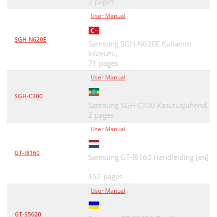
2 pages
User Manual
SGH-N620E
Samsung SGH-N620E Kullanım
kılavuzu,
71 pages
User Manual
SGH-C300
Samsung SGH-C300 Kasutusjuhend,
2 pages
User Manual
GT-I8160
Samsung GT-I8160 Handleiding [en]
,
152 pages
User Manual
GT-S5620