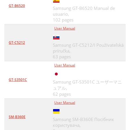
GT-B6520
Samsung GT-B6520 Manual de
usuario,
102 pages
User Manual
GT-C5212
Samsung GT-C5212/I Používateľská
príručka,
63 pages
User Manual
GT-S3501C
Samsung GT-S3501C ユーザーマニ
ュアル,
62 pages
User Manual
SM-B360E
Samsung SM-B360E Посібник
користувача,