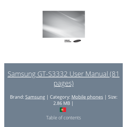
Usar a calculadora
48
Conversor de moedas e medidas
48
Utilizar o cronômetro
48
Criar novas tarefas
49
Criar uma nota de texto
49
Gerenciar calendário
50
Solução de problemas
51
Samsung GT-S3332 User Manual (81
Avisos de segurança
56
pages)
Precauções de segurança
60
Brand:
Samsung
| Category:
Mobile phones
| Size:
Antena interna
68
2.86 MB |
Malware e vírus
76
Table of contents
Termo de responsabilidade
78