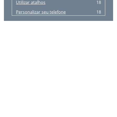
Utilizar atalhos
18
Personalizar seu telefone
18
Funções básicas de chamada
20
Ajustar os pers de som
21
Enviar e visualizar mensagens
25
Inserir texto
26
Gerenciar contatos
27
<Menu> → Câmera
29
Ouvir música
30
Ouvir o Rádio FM
31
Utilizar a função Bluetooth
32
Funções avançadas da agenda
37