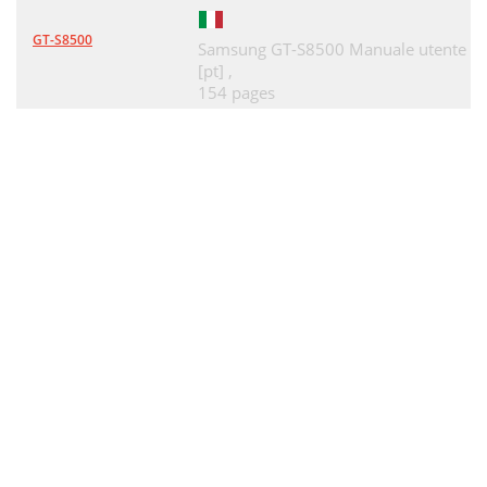
GT-S8500
Samsung GT-S8500 Manuale utente
[pt] ,
154 pages