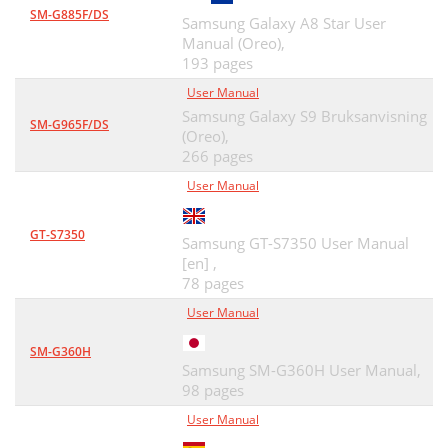
Conguración de llamadas
90
SM-G885F/DS
Samsung Galaxy A8 Star User
Manual (Oreo),
Desvío de llamadas
91
193 pages
Conguración adicional
91
User Manual
Samsung Galaxy S9 Bruksanvisning
Números M. Fijo
91
SM-G965F/DS
(Oreo),
Buzón de voz
266 pages
91
User Manual
Número de Buzón de voz
91
Pantalla
92
GT-S7350
Samsung GT-S7350 User Manual
[en] ,
Ubicación y seguridad
93
78 pages
Aplicaciones
94
User Manual
Privacidad
95
SM-G360H
Samsung SM-G360H User Manual,
Cuentas y sincronización
95
98 pages
Idioma y texto
96
User Manual