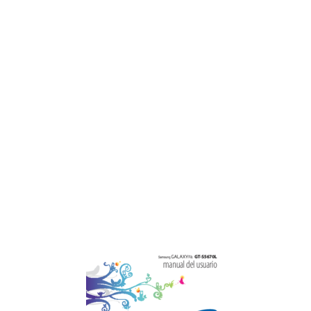
Denir un bloqueo de pantalla
29
Escritura de texto
31
Copiar y pegar texto
34
Desinstalar una aplicación
35
Instalar una aplicación
35
Sincronizar datos
36
Comunicación
38
Utilizar el auricular
39
Ver registros de llamadas
41
Mensajería
42
Social Hub
45
Entretenimiento
46