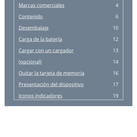
Marcas comerciales
4
Crear un grupo de contactos
63
Contenido
6
Exportar o importar contactos
64
Desembalaje
10
Ver eventos
65
Carga de la batería
12
Crear un evento
65
Cargar con un cargador
13
Ver notas
66
(opcional)
14
Detener la alarma de evento
66
Quitar la tarjeta de memoria
16
Crear una nota
66
Presentación del dispositivo
17
Grab. de voz
67
Iconos indicadores
19
Internet
68
Usar la pantalla táctil
21
Favoritos
70
► pág. 29
22
Latitude
73
► pág. 87
24
Navigation
74