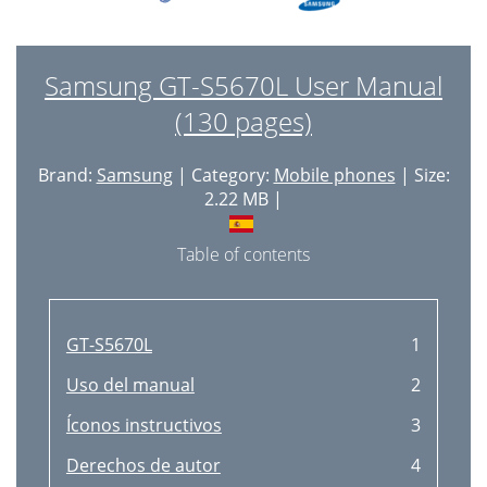
Tomar una serie de fotos
49
Grabar un vídeo
51
Samsung GT-S5670L User Manual
Multimedia
53
(130 pages)
Reproducir un vídeo
54
Brand:
Samsung
| Category:
Mobile phones
| Size:
Ver una fotografía
54
2.22 MB |
Compartir imágenes o vídeos
55
Table of contents
Reproducir música
56
Radio FM
58
GT-S5670L
1
Información personal
61
Uso del manual
2
Crear una tarjeta de contacto
62
Íconos instructivos
3
Buscar un contacto
62
Derechos de autor
4
Copiar contactos
63