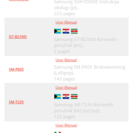
Samsung SGH-D500E Instrukcja
Grab. de voz
67
Idioma y texto
obsługi [pl] ,
106
223 pages
Internet
68
Teclado Samsung
107
User Manual
Favoritos
70
Accesibilidad
108
GT-B2100I
Latitude
73
Samsung GT-B2100I Korisnički
Entrada y salida de voz
108
priručnik [en] ,
Navigation
74
2 pages
Acerca del teléfono
109
Cargar vídeos
75
User Manual
Fecha y hora
109
Samsung SM-P605 Bruksanvisning
SM-P605
Ver vídeos
75
(Lollipop),
Solución de problemas
110
143 pages
Samsung Apps
76
Las llamadas se desconectan
111
User Manual
Conectividad
77
Precauciones de
116
SM-T235
Activar la función WLAN
79
Samsung SM-T235 Korisnički
Precauciones de seguridad
117
priručnik [kk] [ru] [ua] ,
AP móvil
80
122 pages
Para instalar Kies (PC Sync)
130
Conexiones a PC
User Manual
81