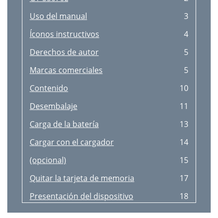
Ver una fotografía
57
Número de Buzón de voz
91
Uso del manual
3
Reproducir un video
58
Pantalla
92
Íconos instructivos
4
Compartir imágenes o videos
58
Ubicación y seguridad
93
Derechos de autor
5
Reproducir música
59
Aplicaciones
94
Marcas comerciales
5
Radio FM
62
Privacidad
95
Contenido
10
Información personal
65
Cuentas y sincronización
95
Desembalaje
11
Crear una tarjeta de contacto
66
Idioma y texto
96
Carga de la batería
13
Buscar un contacto
66
Teclado Samsung
97
Cargar con el cargador
14
Copiar contactos
67
Entrada y salida de voz
98
(opcional)
15
Crear un grupo de contactos
67
Acerca del teléfono
99
Quitar la tarjeta de memoria
17
Exportar o importar contactos
68
Accesibilidad
99
Presentación del dispositivo
18
Calendario
69
Fecha y hora
99
Íconos indicadores
20