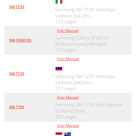
Anclaje USB
81
SM-T535
Samsung SM-T535 Vartotojo
Conectar como dispositivo de
82
vadovas [ja] [zh] ,
120 pages
Conectarse con Samsung Kies
82
User Manual
Conexiones VPN
83
Samsung Galaxy J3 (2017)
SM-J330F/DS
Bruksanvisning (Nougat),
Conectarse a una red privada
84
127 pages
User Manual
Herramientas
85
Calculadora
86
SM-T235
Samsung SM-T235 Vartotojo
Mis archivos
vadovas [en] [es] ,
86
121 pages
Kit herramientas SIM
87
User Manual
Samsung SM-T705 User Manual
Quickoce
87
SM-T705
(Lollipop) [en] ,
Administrador de tareas
88
209 pages
User Manual
Ajustes
89