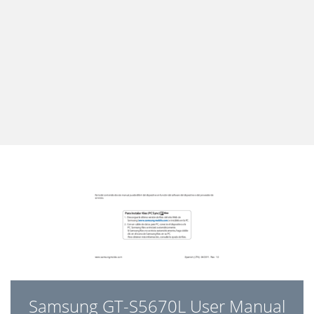
Samsung GT-S5670L User Manual