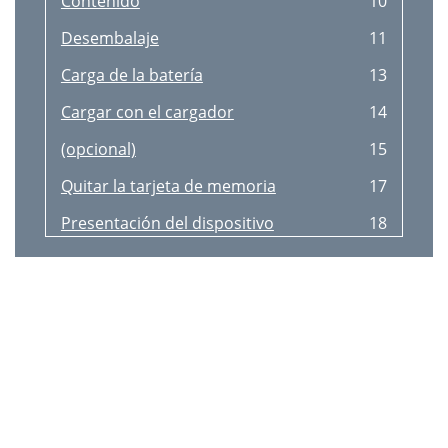
Contenido
10
Desembalaje
11
Carga de la batería
13
Cargar con el cargador
14
(opcional)
15
Quitar la tarjeta de memoria
17
Presentación del dispositivo
18
Íconos indicadores
20
Usar la pantalla táctil
21
► pág. 78
24
► pág. 76
24
Acceder a las aplicaciones
25
Organizar aplicaciones
26