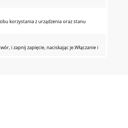
obu korzystania z urządzenia oraz stanu
 i zapnij zapięcie, naciskając je.Włączanie i
nia zegarka Gear z innym urządzeniem
szą wersję aplikacji Gear Manager i podłącz
zytana w kroku 2.8 Urządzenie przenośne Po