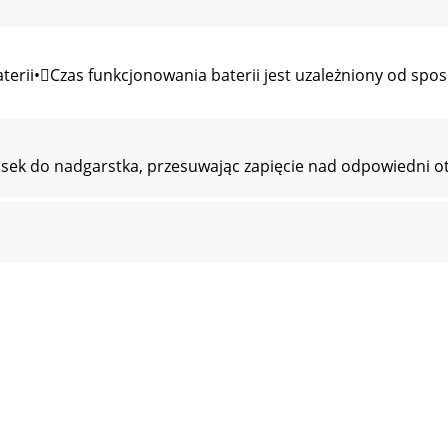
erii•Czas funkcjonowania baterii jest uzależniony od spos
k do nadgarstka, przesuwając zapięcie nad odpowiedni otwór,
z funkcji Bluetooth•Aby uniknąć problemów podczas łącze
ia przenośnegoZainstaluj na urządzeniu przenośnym najnow
z nazwę modelu Gear (np. Gear (0000)), która została odc