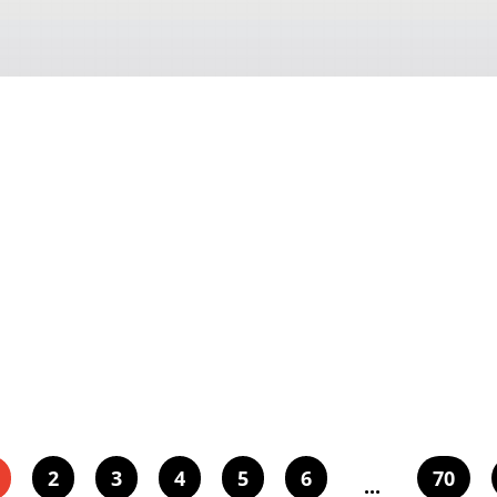
2
3
4
5
6
70
...