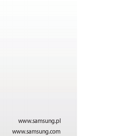
ww
w
.samsung.pl
ww
w
.samsung.c
om