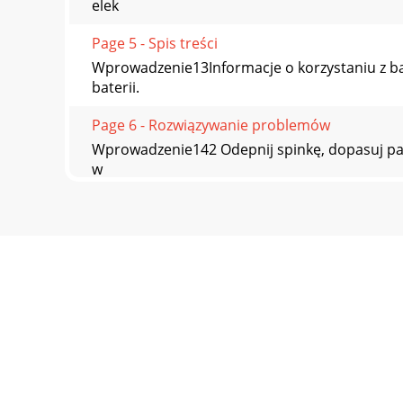
elek
Page 5 - Spis treści
Wprowadzenie13Informacje o korzystaniu z bat
baterii.
Page 6 - Rozwiązywanie problemów
Wprowadzenie142 Odepnij spinkę, dopasuj pase
w
Page 7
Wprowadzenie15Uwagi dotyczące korzystania 
przenośnym, nal
Page 8 - Wygląd urządzenia
Wprowadzenie16Podłączanie Gear do urządzen
Gear do
Page 9 - Przycisk
Wprowadzenie177 Urządzenie przenośne Wybier