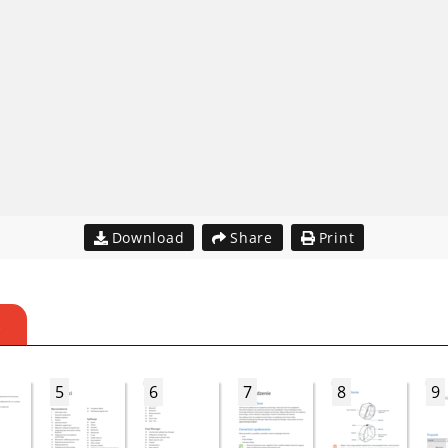
Download
Share
Print
S
5
6
7
8
9