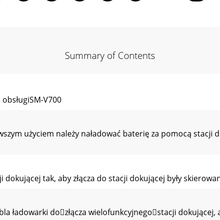
Summary of Contents
 obsługiSM-V700
zym użyciem należy naładować baterię za pomocą stacji do
dokującej tak, aby złącza do stacji dokującej były skierowa
a ładowarki dozłącza wielofunkcyjnegostacji dokującej, a