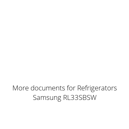
ynPABnEHHn{RL33EA*,RL33EB*)Температура в
холодильной камере Кнопка быстрого охлаждения
\Индикатор режима "Отпуск"' Темп
Page 8
ПЕРВОЕ ВКЛЮЧЕНИЕ И РЕГУЛИРОВКА
ТЕМПЕРАТУРЫLowОMid • • • HighОООCooiing PowerОПри
включении холодильника в сеть, все индикаторы на
панели управления ми
Page 9 - Freezer Super Freeze Lock
ОПИСАНИЕ ПАНЕЛИ ynPABnEHHn{RL33EA*,RL33EB*)7.
функция блокировки__________ф7-1. Холодильник входит
в режим блокировки через 2 минуты после окончания н
More documents for Refrigerators
Samsung RL33SBSW