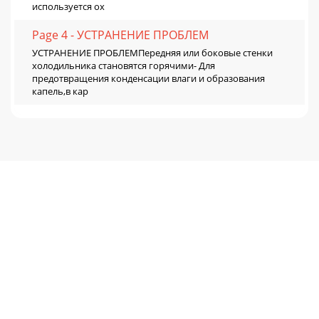
используется ох
Page 4 - УСТРАНЕНИЕ ПРОБЛЕМ
УСТРАНЕНИЕ ПРОБЛЕМПередняя или боковые стенки
холодильника становятся горячими- Для
предотвращения конденсации влаги и образования
капель,в кар
Page 5 - Снятие принадлежностей
ИНСТРУКЦИИ по ТЕХНИКЕ
БЕЗОПАСНОСТИ____________Примечание/^фДля
идентификации холодильника используйте номер
модели и серийный номер холодильника.ф Пе
Page 6
ЧИСТКА ХОЛОДИЛЬНИКА И УХОД ЗА НИМф Внутренняя
частьИзвлеките все полки, панели, лотки, крышки и
выдвижные ящики и протрите их и внутренние
поверхности
Page 7 - ХРАНЕНИЕ ПРОДУКТОВ
ОПИСАНИЕ ПАНЕЛИ