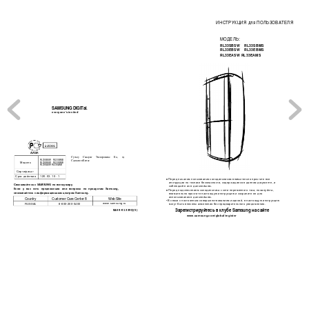
ИНСТРУКЦИЯ для ПОЛЬЗОВАТЕЛЯ
МОДЕЛЬ:
RL33SBSW 
RL33SBMS
RL33EBSW 
RL33EBMS
RL33EASW RL33EAMS
SAMSUNG DIGITai.
everyone's invited
Суэхоу 
Самсунг 
Электронике 
Ко., 
тд 
RL33SBSW 
RL33SBMS 
Сделано в Китае
Модель
RL33EBSW 
RL33EBMS 
RL33EASW RL33EAMS
Сертификат
120. 03. 10~ 1
Срок действия
е 
Перед началом пользования холодильником внимательно прочтите все 
инструкции по технике безопасности, содержащиеся в данном документе, и 
Связывайтесь с SAMSUNG по всему миру
соблюдайте их в дальнейшем.
Если 
у 
вас 
есть 
предложения 
или 
вопросы 
по 
продуктам 
Samsung,
е 
Перед подключением холодильника к сети переменного тока, пожалуйста, 
связывайтесь с информационным центром Samsung.
внимательно прочтите настоящую инструкцию и сохраните ее для 
использования в дальнейшем.
Country
Customer Care Center 8
Web Site
• В связи с постоянным совершенствованием изделий, в настоящую инструкцию 
www.samsung.ru
8-800-200-0400
RUSSIA
могут быть внесены изменения без предварительного уведомления.
DA68-01339Q(5)
Зарегистрируйтесь в клубе Samsung на сайте
www.samsung.com/global/register