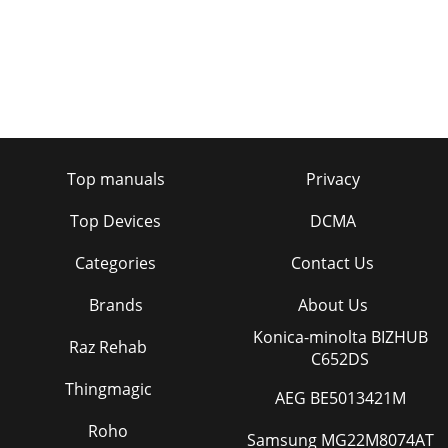
Top manuals
Privacy
Top Devices
DCMA
Categories
Contact Us
Brands
About Us
Konica-minolta BIZHUB
Raz Rehab
C652DS
Thingmagic
AEG BE5013421M
Roho
Samsung MG22M8074AT