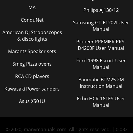
MA
Philips AJ130/12
ConduNet
Samsung GT-E1202I User
Manual
American DJ Stroboscopes
& disco lights
Pioneer PREMIER PRS-
D4200F User Manual
Marantz Speaker sets
Ford 1998 Escort User
Smeg Pizza ovens
Manual
RCA CD players
Baumatic BTM25.2M
Instruction Manual
Kawasaki Power sanders
Echo HCR-161ES User
Asus X501U
Manual
© 2020, manymanuals.com. All rights reserved. | 0.032