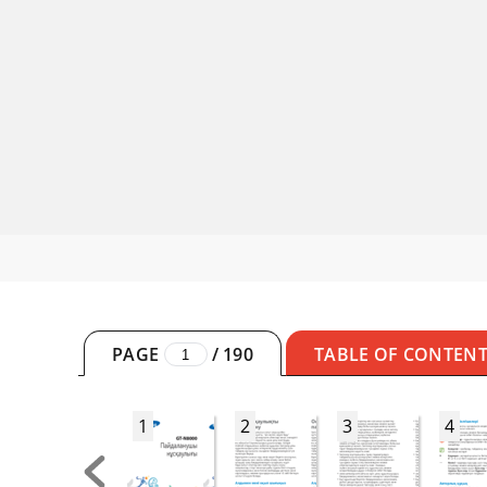
PAGE
/
190
TABLE OF CONTEN
1
2
3
4