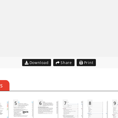
Download
Share
Print
TS
5
6
7
8
9