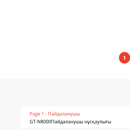
1
Page 1 - Пайдаланушы
GT-N8000Пайдаланушы нұсқаулығы