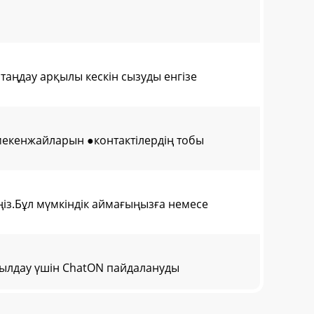
 таңдау арқылы кескін сызуды енгізе
екенжайларын ●контактілердің тобы
із.Бұл мүмкіндік аймағыңызға немесе
былдау үшін ChatON пайдалануды