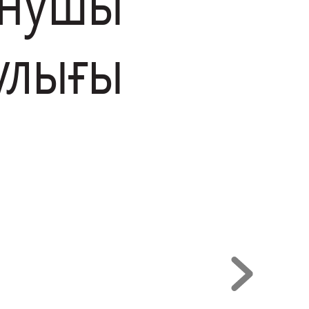
н
у
ш
ы 
у
лығы