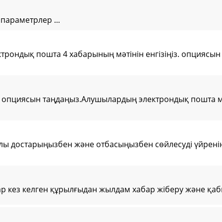
параметрлер ...
ктрондық пошта 4 хабарының мәтінін енгізіңіз. опциясын
● опциясын таңдаңыз.Алушылардың электрондық пошта м
лы достарыңызбен және отбасыңызбен сөйлесуді үйренің
р кез келген құрылғыдан жылдам хабар жіберу және қа