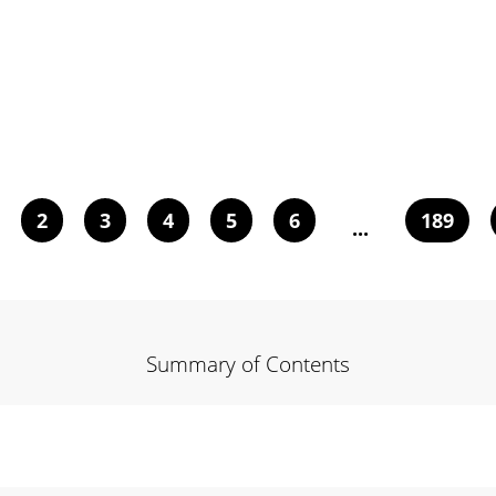
2
3
4
5
6
189
...
Summary of Contents