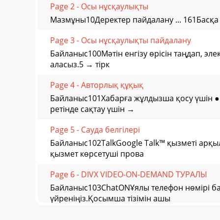
Page 2 - Осы нұсқаулықты
Мазмұны10Деректер пайдалану ... 161Басқа 
Page 3 - Осы нұсқаулықты пайдалану
Байланыс100Мәтін енгізу өрісін таңдап, эле
аласыз.5 → тірк
Page 4 - Авторлық құқық
Байланыс101Хабарға жұлдызша қосу үшін 
ретінде сақтау үшін →
Page 5 - Сауда белгілері
Байланыс102TalkGoogle Talk™ қызметі арқы
қызмет көрсетуші прова
Page 6 - DIVX VIDEO-ON-DEMAND ТУРАЛЫ
Байланыс103ChatONҰялы телефон нөмірі ба
үйреніңіз.Қосымша тізімін ашы
Page 7