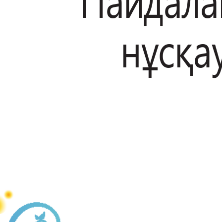
П
а
й
д
а
л
а
нұсқа