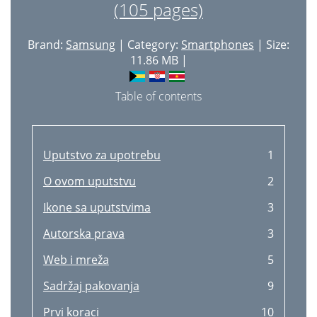
(105 pages)
Transferring files
33
Securing the device
34
Brand:
Samsung
| Category:
Smartphones
| Size:
11.86 MB |
Upgrading the device
35
Communication
36
Table of contents
Finding contacts
37
Making an international call
37
Uputstvo za upotrebu
1
During a call
37
O ovom uputstvu
2
Receiving calls
38
Ikone sa uputstvima
3
Ending a call
39
Autorska prava
3
Video calls
40
Web i mreža
5
Contacts
41
Sadržaj pakovanja
9
Searching for contacts
42
Prvi koraci
10