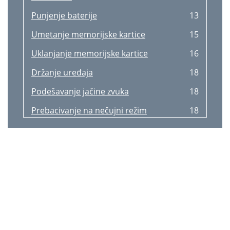
Favourite contacts
43
Punjenje baterije
13
Contact groups
44
Umetanje memorijske kartice
15
Business card
44
Uklanjanje memorijske kartice
16
Messaging
45
Držanje uređaja
18
Setting up email accounts
46
Podešavanje jačine zvuka
18
Sending messages
46
Prebacivanje na nečujni režim
18
Google Mail
47
Osnovne informacije
19
Reading messages
48
Pokreti prstima
20
Public profile
49
Prevlačenje
21
Adding friends
49
Dvostruko kuckanje
21
Chatting with friends
49
Lako udaranje
22
Messenger
50
Štipanje
22