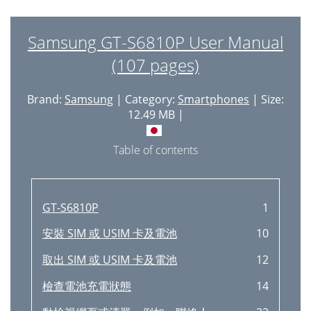
Partilhar vídeos
68
Actualizarea dispozitivului
35
Ver vídeos
69
Samsung GT-S6810P User Manual
Comunicaţii
36
Carregar vídeos
69
(107 pages)
Găsirea contactelor
37
Rádio FM
70
Pe durata unui apel
37
Brand:
Samsung
| Category:
Smartphones
| Size:
Aplicações e lojas de
71
12.49 MB |
Primirea apelurilor
38
Samsung Apps
72
Terminarea unui apel
39
Table of contents
Game Hub
72
Apelurile video
40
Utilidades
73
Contacte
41
GT-S6810P
1
S Planner
74
Căutarea contactelor
42
安裝 SIM 或 USIM 卡及電池
10
Alterar o tipo de agenda
75
Contacte favorite
43
Procurar eventos
取出 SIM 或 USIM 卡及電池
75
12
Grupuri de contacte
44
Eliminar eventos
75
檢查電池充電狀態
14
Carte de vizită
44