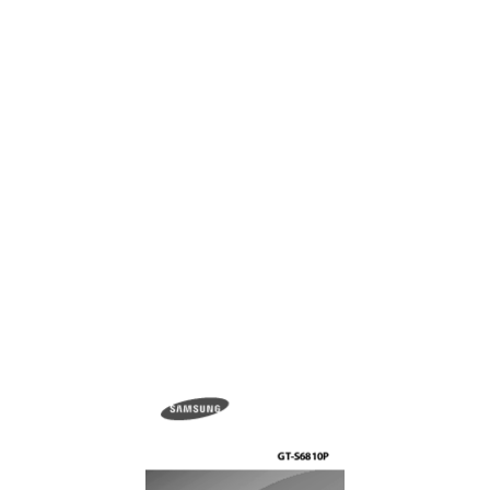
Web & network
52
Pokreti za upravljanje
23
Bookmarks
53
Obrtanje
24
Saved pages
53
Potresanje
24
Sharing webpages
53
Obaveštenja
25
Viewing webpages
54
Početni ekran
26
Opening a new page
54
Promena mesta panela
27
Searching the web by voice
54
Postavljanje tapeta
27
Syncing with other devices
54
Korišćenje aplikacija
28
Bluetooth
55
Ekran aplikacija
28
Sending data via Android Beam
56
Organizovanje foldera
29
Music Player
58
Instaliranje aplikacija
29
Creating playlists
59
Deinstaliranje aplikacija
29