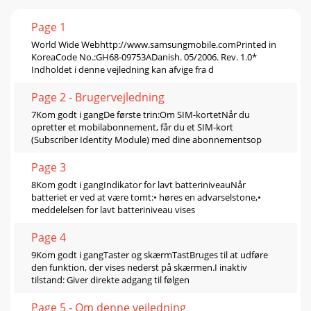
Page 1
World Wide Webhttp://www.samsungmobile.comPrinted in
KoreaCode No.:GH68-09753ADanish. 05/2006. Rev. 1.0*
Indholdet i denne vejledning kan afvige fra d
Page 2 - Brugervejledning
7Kom godt i gangDe første trin:Om SIM-kortetNår du
opretter et mobilabonnement, får du et SIM-kort
(Subscriber Identity Module) med dine abonnementsop
Page 3
8Kom godt i gangIndikator for lavt batteriniveauNår
batteriet er ved at være tomt:• høres en advarselstone,•
meddelelsen for lavt batteriniveau vises
Page 4
9Kom godt i gangTaster og skærmTastBruges til at udføre
den funktion, der vises nederst på skærmen.I inaktiv
tilstand: Giver direkte adgang til følgen
Page 5 - Om denne vejledning