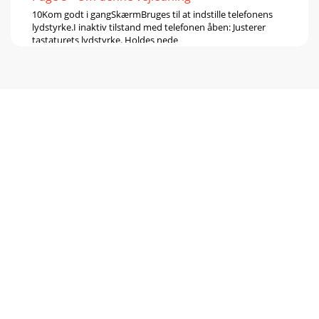
10Kom godt i gangSkærmBruges til at indstille telefonens
lydstyrke.I inaktiv tilstand med telefonen åben: Justerer
tastaturets lydstyrke. Holdes nede
Page 6
11Kom godt i gangVælge menufunktionerBrug funktions-
tasterneFunktionstasternes handling afhænger af, hvilken
funktion du bruger. Den aktuelle funktion
Page 7
12Kom godt i gangTilpasse din telefon1. I inaktiv tilstand:
Tryk på <Menu>, og vælg Telefonindstillinger → Sprog →
Tekstsprog.2. Vælg et sprog.1
Page 8 - Oversigt over menufunktioner
13Kom godt i gangForetage/besvare opkaldDu kan skifte til
Lydløs tilstand, så lydene fra din telefon ikke forstyrrer
andre.I inaktiv tilstand: Tryk på
Page 9 - Din telefon
14Mere end en telefonTelefonen indeholder kamera,
internet og andre særlige funktionerBruge kameraet1. Tryk