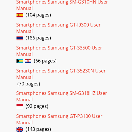
Smartphones Samsung SM-G310HN User
Telefonbog for at vælge oplysningerne
Manual
Page 41 - Meddelelser
(104 pages)
43Menufunktioner Meddelelser (Menu 5)• kunne ikke
Smartphones Samsung GT-I9300 User
sende• åbnet af modtagerenTryk på <Funkt.>, når du får vist
Manual
en meddelelse, for at få adga
(186 pages)
Page 42
Smartphones Samsung GT-S3500 User
44MenufunktionerAldrig: Telefonen afviser
Manual
tjenestemeddelelser.Valgfri: Telefonen modtager
(66 pages)
tjenestemeddelelser fra den valgte webserver.•Slet alle: Sle
Smartphones Samsung GT-S5230N User
Page 43
Manual
45Menufunktioner Meddelelser (Menu 5)•Kanal: Angiv den
(70 pages)
kanal, som du vil modtage gruppemeddelelser fra.
Yderligere oplysninger fås ved henvendelse
Smartphones Samsung SM-G318HZ User
Manual
Page 44 - Multimediemeddelelse
(92 pages)
46MenufunktionerSkjul adresse: Indstil din adresse, så den
Smartphones Samsung GT-P3100 User
ikke vises på modtagerens telefon.Leveringsrapport: Indstil
netværket til at sende en kvitt
Manual
(143 pages)