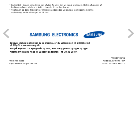
* Indholdet i denne vejle
d
ning kan afvige fr
a det, der vises på telefon
en. Dette afhænger af
, 
hvilken softw
are du har insta
lleret og din tjenesteudbyder
.
* T
elefonen og dens tilbe
hør ser muligvis ande
rledes ud end på teg
ningerne i denne 
vejledning, dette afhænger af d
it land.
Behøver du hjælp e
ller har du spørgsmål, er du velkommen til a
t klikke ind 
på http://www.samsung.dk.
Klik på Support => S
pørgsmål og svar, eller vælg p
roduktgruppe og type.
Alternativt kan 
du ringe til Support på telefon
 +45 38 32 28 87.
Printed in Korea
World Wi
de Web
Code No.:GH68-09753A
http://www
.samsungmobile.com
Danish. 05/2006. Rev
. 1.0