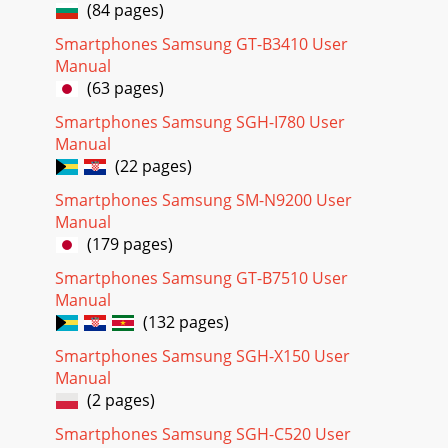
(84 pages)
Page 32 - Tilføj post
35Menufunktioner Netværkstjenester (Menu 3)•Ikke
Smartphones Samsung GT-B3410 User
tilgængelig: Viderestil opkald, når du befinder dig uden for
Manual
tjenesteudbyderens dækningsområde, el
(63 pages)
Page 33 - Hurtigopkaldsliste
Smartphones Samsung SGH-I780 User
36Menufunktioner1. Vælg den type opkald, som Banke på
Manual
skal gælde for.2. Tryk på <Aktiver>. Tryk på <Afbryd> for at
(22 pages)
slå Banke på fra. Valg
Smartphones Samsung SM-N9200 User
Page 34 - Eget nummer
Manual
(179 pages)
1Vigtige sikkerheds-forskrifterSærlige reglerOverhold de
regler der findes i særlige områder. Sluk altid telefonen når
Smartphones Samsung GT-B7510 User
det er forbudt at bruge den, el
Manual
Page 35 - SIM-AT Menu
(132 pages)
37Menufunktioner Lydindstillinger (Menu 4)Lydindstillinger
Smartphones Samsung SGH-X150 User
(Menu 4)Brug denne menu til at tilpasse forskellige
Manual
lydindstillinger, f.eks. ringetone f
(2 pages)
Page 36 - Menufunktioner
Smartphones Samsung SGH-C520 User
38MenufunktionerTastaturtone (Menu 4.5)Brug denne