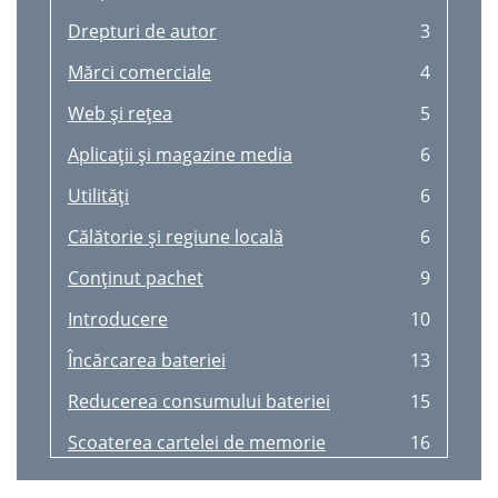
Drepturi de autor
3
Mărci comerciale
4
Web şi reţea
5
Aplicaţii şi magazine media
6
Utilităţi
6
Călătorie şi regiune locală
6
Conţinut pachet
9
Introducere
10
Încărcarea bateriei
13
Reducerea consumului bateriei
15
Scoaterea cartelei de memorie
16
Comutarea la modul silenţios
18