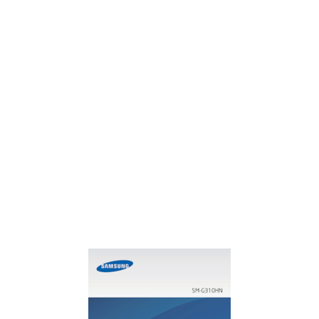
Realizarea fotografiilor
57
Deslizar
22
Fotografii panoramice
58
Pellizcar
22
Aplicarea efectelor de filtru
58
Girar la pantalla
23
Realizarea videoclipurilor
59
Notificaciones
24
Mărirea şi micşorarea
60
Pantalla de inicio
25
Partajare fotografie
60
Definir un fondo de pantalla
26
Vizualizarea imaginilor
62
Utilizar los widgets
26
Redarea videoclipurilor
62
Pantalla de aplicaciones
27
Editarea imaginilor
62
Utilizar las aplicaciones
28
Modificarea imaginilor
63
Introducir texto
29
Ştergerea imaginilor
63
Conectar a red Wi-Fi
30
Partajarea imaginilor
63
Configurar cuentas
31