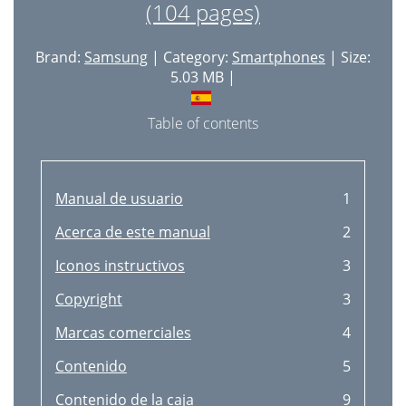
(104 pages)
Comunicaţii
36
Găsirea contactelor
37
Brand:
Samsung
| Category:
Smartphones
| Size:
5.03 MB |
Pe durata unui apel
37
Adăugarea contactelor
38
Table of contents
Trimiterea unui mesaj
38
Numere de apelare fixă
38
Manual de usuario
1
Blocarea apelurilor
38
Acerca de este manual
2
Primirea apelurilor
39
Iconos instructivos
3
Apelurile video
40
Copyright
3
Ascultarea unui mesaj vocal
40
Marcas comerciales
4
Contacte
41
Contenido
5
Căutarea contactelor
42
Contenido de la caja
9