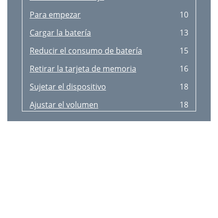
Afişarea contactelor
43
Para empezar
10
Contacte favorite
43
Cargar la batería
13
Grupuri de contacte
44
Reducir el consumo de batería
15
Carte de vizită
44
Retirar la tarjeta de memoria
16
Trimiterea mesajelor
45
Sujetar el dispositivo
18
Setarea conturilor de e-mail
46
Ajustar el volumen
18
Citirea mesajelor
47
Cambiar al modo Silencio
18
Google Mail
48
Nociones básicas
19
Hangouts
49
Usar la pantalla táctil
20
Fotografii
50
Mantener pulsado
21
Bluetooth
53
Arrastrar
21
Cameră foto
56
Doble pulsación
21