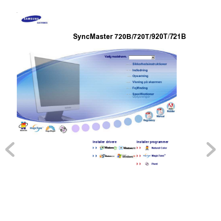
/721B
SyncMaster
920T
720B/720T/
Installer drivere
Installer 
ro
ramme
p
g
r