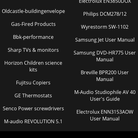
Electrolux EN3850DOX
Menu Indhold Play/StopImage ResetBilledparametre
udskiftes med fabriksstandardværdier.Color
Oldcastle-buildingenvelope
Philips DCM278/12
Resetfarveparametre udskiftes medfabriksstandardværdier.
Gas-Fired Products
Wyrestorm SW-1102
Page 53
1.Når menuen for skærmindstillinger er deaktiveret: Brug
Bbk-performance
Samsung Jet User Manual
denne knap til at åbne OSD og aktivere et fremhævet
menupunkt.2.Juster emner i menuen.3.Jus
Sharp TVs & monitors
Samsung DVD-HR775 User
Page 54
Manual
Horizon Children science
Menu IndholdAUTO Når du trykker på knappen 'AUTO',
kits
vises skærmen Auto Adjustment (Automatisk justering) på
Breville BPR200 User
den animerede skærm i midten. ryk
Manual
Fujitsu Copiers
Page 55
M-Audio Studiophile AV 40
GE Thermostats
Menu IndholdOSD Lock & UnlockHvis du trykker på
User's Guide
knappen "MENU" i mere end 5 sekunder, låses OSD-
Senco Power screwdrivers
funktionen (eller låses op). MagicBrig
Electrolux ENN3153AOW
User Manual
Page 56
M-audio REVOLUTION 5.1
Ryk aldrig skærmen til højre eller til venstre ved bare at
trække i ledningen eller signalkablet.zDette kan føre til