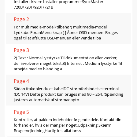
Installer drivere Installer programmerSyncMaster
720B/720T/920T/721B
Page 2
For multimedia-model (tilbehør) multimedia-model
LydkabelForanMenu knap [ ] Åbner OSD-menuen. Bruges
også til at afslutte OSD-menuen eller vende tilba
Page 3
2) Text : Normal lysstyrke Til dokumentation eller værker,
der involverer meget tekst.3) Internet : Medium lysstyrke Til
arbejde med en blanding a
Page 4
Sådan frakobler du et kabelDC-strømforbindelsesterminal
(DC 14V) Dette produkt kan bruges med 90 ~ 264. (Spænding
justeres automatisk af strømadapto
Page 5
Kontroller, at pakken indeholder følgende dele. Kontakt din
forhandler, hvis der mangler noget.Udpakning Skærm
BrugervejledningHurtig installationsv