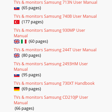
TVs & monitors Samsung 713N User Manual
(65 pages)
Page 34
Sæt skærmen ned med forsigtighed.z Den kan muligvis blive
TVs & monitors Samsung 740B User Manual
ødelagt. Anbring aldrig monitoren med skærmfladen
(177 pages)
nedad.zTFT-LCD overfladen kunne blive besk
TVs & monitors Samsung 930MP User
Page 35
Manual
4. Klik på knappen for "Egenskaber" på "Monitor"-fanen og
(60 pages)
vælg "Driver"-fanen. 5. Klik på "Opdatér driver
TVs & monitors Samsung 244T User Manual
Page 36
(80 pages)
8. Hvis du ser følgende "Besked"-vindue, klik så på "Fortsæt"
TVs & monitors Samsung 2493HM User
knappen. Klik på "Slut"-knappen. Denne monitor-driver har
Manual
(95 pages)
Page 37
10. Klik på "Slut" knappen og derefter på "Luk" knappen.
TVs & monitors Samsung 730XT Handbook
Hvis du kan se "Digital Signature Not Found" vinduet, så klik
(69 pages)
Page 38
TVs & monitors Samsung CD210JP User
Et af de seneste problemer man har haft i forbindelse med
Manual
en computer er, at farverne på de billeder, der trykkes ud på
(66 pages)
en printer, eller billeder der