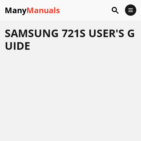
Many
Manuals
SAMSUNG 721S USER'S G
UIDE