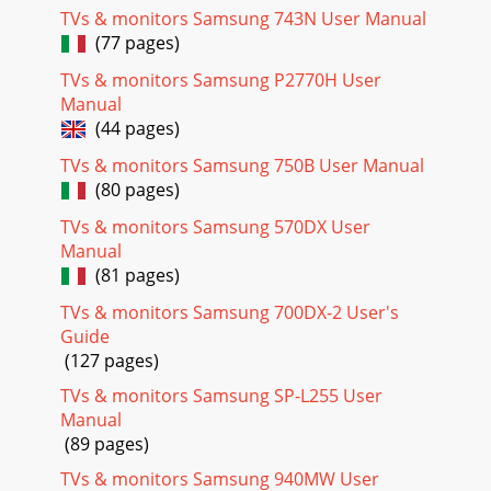
TVs & monitors Samsung 743N User Manual
Page 39
(77 pages)
4. Klik på "Next" (Næste), når vinduet med guiden
TVs & monitors Samsung P2770H User
InstallShield vises. 5. Vælg "I agree to the terms of the license
Manual
agreement" (J
(44 pages)
Page 40
TVs & monitors Samsung 750B User Manual
7. Klik på "Install" (Installer). 8. Vinduet "Installation Status"
(80 pages)
(Iinstallationsstatus) vises. 9. Klik på "Finish" (U
TVs & monitors Samsung 570DX User
Page 41
Manual
10. Når installationen er udført, vises ikonet til det
(81 pages)
eksekverbare MagicTune 2.5-program på skrivebordet.
Dobbeltklik på ikonet for at starte progra
TVs & monitors Samsung 700DX-2 User's
Guide
Page 42
(127 pages)
Hardwarez 32 MB hukommelse og derover z Harddisk på 25
TVs & monitors Samsung SP-L255 User
MB og derover * Yderligere oplysninger finder du på
Manual
webstedet for MagicTune. Afin
(89 pages)
Page 43
TVs & monitors Samsung 940MW User
1.Når menuen for skærmindstillinger er deaktiveret: Brug