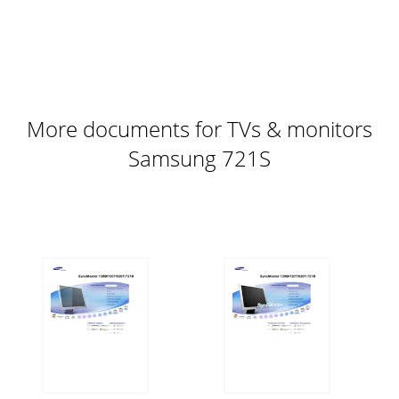
skærmens bagpanel. Sæt stikket fra skærmens strømkabel i
den nærmeste stikkontakt. 2-1.Bruge D-sub-t
Page 11
Installation af Pivot Pro Advarsel :Når skærmendrejes, kan
hjørnet på skærmen ramme gulvet. Vip skærmen baglæns
mere end 45 grader, og drej den dereft
More documents for TVs & monitors
Page 12
Samsung 721S
Anvisninger, der er markeret med dette symbol skal
overholdes - undladelse heraf kan resultere i
legemsbeskadigelse eller ødelæggelse af material. Fo
Page 13 - SyncMaster 720T/920T
2. Montering af beslaget til bordmontering(1)Fold
fodstøtten sammen, og sæt beslaget til bordmontering i
den. Juster bordmonteringshullerne med huller
Page 14
Fold fodstøtten sammen, og anbring det område, der er
tilsluttet til kablet, med forsiden nedad, før beslaget til
bordmontering sættes i den. Juster b