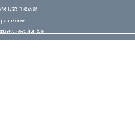
透過 USB 升級軟體
pdate now
調整產品傾斜度和高度
若要鎖定防盜鎖定裝置：
組裝前，請將產品螢幕向下放置於平整穩固的表面。
鬆開支架頸部上方的 4 個螺絲。 抬起並拆卸支架。 注意
請勿往下按壓顯示器。 會有損壞螢幕的風險。
中斷產品電源，並拔除電源插座上的電源線。
使用 DP 纜線進行連接
使用 USB Type-C 纜線連接
將本產品連接至訊號源裝置作為 USB 集線器
將產品當作 USB HUB 使用