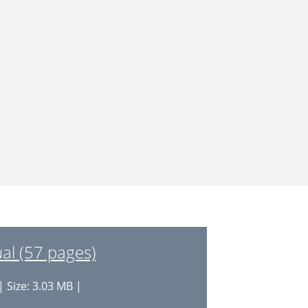
l (57 pages)
 Size: 3.03 MB |