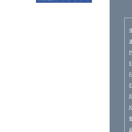
P
E
F
E