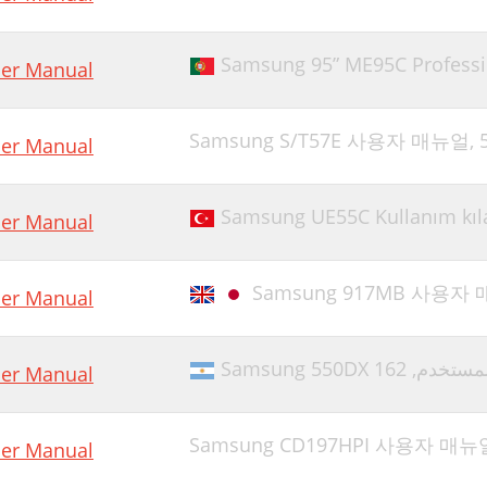
ource Detection
Samsung 95” ME95C Professi
er Manual
ey Repeat Time
ower LED On
Samsung S/T57E 사용자 매뉴얼,
er Manual
eset All
nformation
Samsung UE55C Kullanım kılav
er Manual
asy Setting Box
聯絡三星電子客服中心前需進行的必要步驟
Samsung 917MB 사용자
er Manual
能。 使用此產品是安全的。
通用序列匯流排 (USB) 問題
Samsung 550DX خدم
er Manual
請參閱 PC 或顯示卡的使用手冊，瞭解關於調整的詳細說明。
有償維修（顧客負擔費用）相關責任
Samsung CD197HPI 사용자 매뉴
er Manual