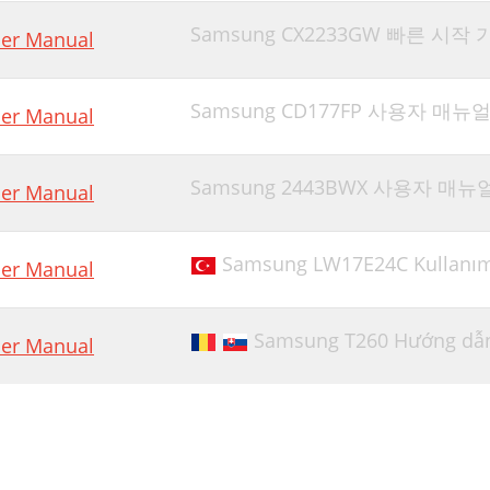
Samsung CX2233GW 빠른 시작
er Manual
Samsung CD177FP 사용자 매뉴얼
er Manual
Samsung 2443BWX 사용자 매뉴
er Manual
Samsung LW17E24C Kullanım
er Manual
Samsung T260 Hướng dẫ
er Manual