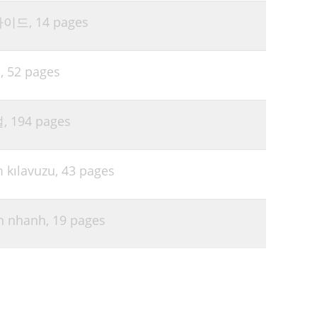
 가이드,
14 pages
,
52 pages
얼,
194 pages
 kılavuzu,
43 pages
n nhanh,
19 pages