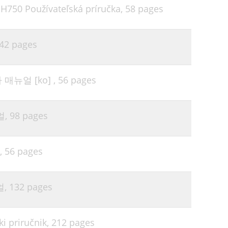
H750 Používateľská príručka,
58 pages
38
39
42 pages
40
40
 매뉴얼 [ko] ,
56 pages
41
44
얼,
98 pages
45
45
,
56 pages
45
얼,
132 pages
46
46
i priručnik,
212 pages
46