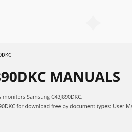
90DKC
890DKC MANUALS
 & monitors Samsung C43J890DKC.
90DKC for download free by document types: User M