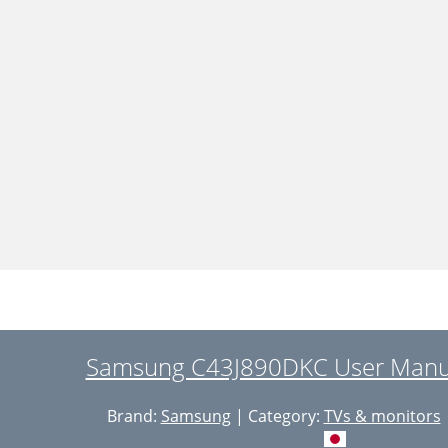
Samsung C43J890DKC User Manua
Brand:
Samsung
| Category:
TVs & monitors
|