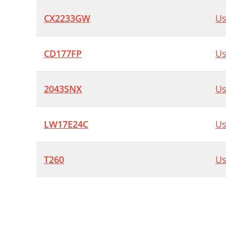
CX2233GW
Us
CD177FP
Us
2043SNX
Us
LW17E24C
Us
T260
Us