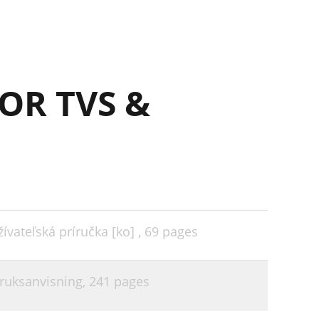
31
32
33
OR TVS &
34
35
35
35
36
ateľská príručka [ko] ,
69 pages
36
37
ruksanvisning,
241 pages
37
37