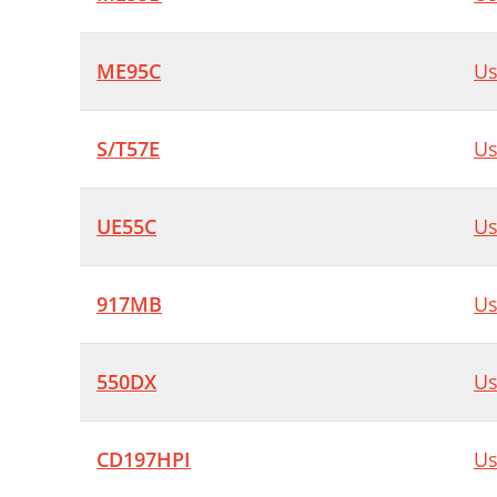
S
ME95C
Us
K
P
S/T57E
Us
R
I
UE55C
Us
E
917MB
Us
550DX
Us
CD197HPI
Us