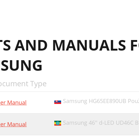
OWER IN
將連接的纜線收拾整齊
使用產品的正確姿勢
S AND MANUALS F
AMSUNG MAGIC Bright
rightness
MSUNG
ontrast
harpness
ocument Type
AMSUNG MAGIC Upscale
Samsung HG65EE890UB Použív
er Manual
DMI Black Level
icture Size
Samsung 46'' d-LED UD46C B
er Manual
creen Adjustment
alibration Report