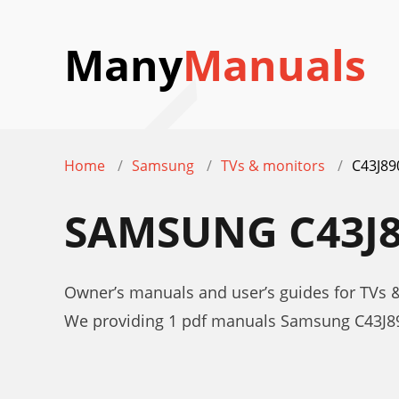
Many
Manuals
Home
Samsung
TVs & monitors
C43J8
SAMSUNG C43J
Owner’s manuals and user’s guides for TVs
We providing 1 pdf manuals Samsung C43J8