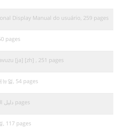
47
onal Display Manual do usuário,
259 pages
47
47
50 pages
47
47
uzu [ja] [zh] ,
251 pages
48
49
 매뉴얼,
54 pages
50
51
دليل المست,
162 pages
52
57
얼,
117 pages