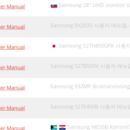
Samsung 28'' UHD monitor U
er Manual
IP/PBP Mode
spect Ratio
Samsung BX2035 사용자 매뉴얼,
er Manual
osition
ound Source
Samsung S27H850QFK 사용자
er Manual
witch USB
nScreen Display
Samsung S27B550V 사용자 매뉴
er Manual
SB Source Setup
isplayPort Ver
Samsung 932MP Bruksanvisning
er Manual
HDMI Mode
Samsung S27E450B 사용자 매뉴
mart ECO Saving
er Manual
ff Timer Plus
Samsung ME55B Korisničk
er Manual
C/AV Mode