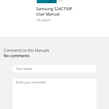
38Avota ierīces pievienošana un izmantošana22 Avota
Samsung S24C750P
ierīces pievienošana un izmantošanaIzšķirtspējas maiņa
Windows 7 operētājsistēmāDodieties uz izvēl
User Manual
(98 pages)
Page 33
39Avota ierīces pievienošana un izmantošana22 Avota
ierīces pievienošana un izmantošanaIzšķirtspējas maiņa
Windows 8 operētājsistēmāDodieties uz izvēl
Page 34 - 2.3.2 Draivera instalēšana
Comments to this Manuals
Satura rādītājsSatura rādītājs4KRĀSU
No comments
NIANŠUKONFIGURĒŠANA53 Red53 Elementa Red
konfigurēšana54 Green54 Elementa Green konfigurēšana55
Blue55 Elementa B
Page 35 -
403 Ekrāna iestatīšana3 Ekrāna iestatīšanaKonfigurējiet
ekrāna iestatījumus, piemēram, spilgtumu.3.1
BrightnessPielāgojiet vispārējo attēla spilgtumu.
Page 36 - **********
41Ekrāna iestatīšana33 Ekrāna iestatīšana3.2