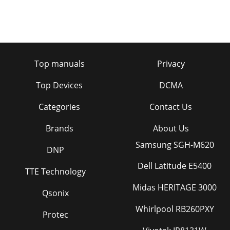
caurspīdīgumu:5.4.1 Funkcijas Transparency maiņa1 L
Page 59
626 Iestatīšana un atiestate6 Iestatīšana un atiestate6.1
ResetAtjaunojiet visus izstrādājuma iestatījumus uz rūpnīcas
noklusējuma iestatījumiem.6.1.1
Top manuals
Privacy
Page 60
Top Devices
DCMA
63Iestatīšana un atiestate66 Iestatīšana un atiestate6.2 Eco
Saving Eco Saving funkcija samazina enerģijas patēriņu,
Categories
Contact Us
kontrolējot monitora paneļa izman
Brands
About Us
Page 61
64Iestatīšana un atiestate66 Iestatīšana un atiestate6.3 Off
Samsung SGH-M620
DNP
TimerVarat iestatīt, lai izstrādājums automātiski
izslēgtos.6.3.1 Off Timer konfigurēšana
Dell Latitude E5400
TTE Technology
Page 62 - Iestatīšana un atiestate
Midas HERITAGE 3000
Qsonix
65Iestatīšana un atiestate66 Iestatīšana un atiestate6.4 Turn
Off After Izslēgšanās taimeri var iestatīt diapazonā no 1 līdz
Whirlpool RB260PXY
23 stundām. Pēc norādītā
Protec