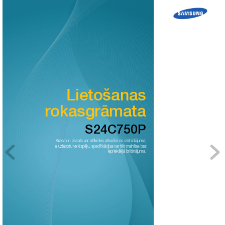
Lietošanas
rokasgrāmata
S24C750P
Krāsa un izskats var atšķirties atkarībā no izstrā
dājuma;
lai uzlabotu veiktspēju, specifik
ācijas var tikt mainītas bez
iepriekšējā brīdinājuma.