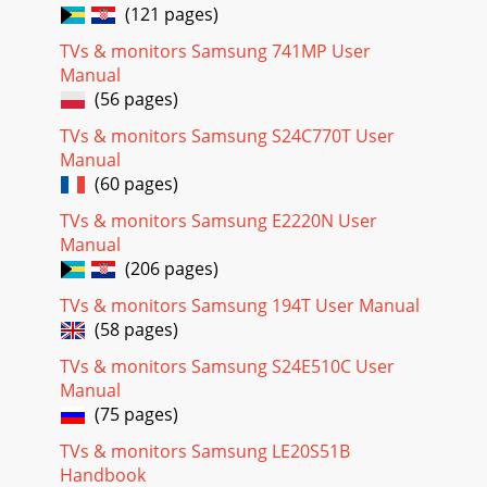
(121 pages)
Page 41
TVs & monitors Samsung 741MP User
46Ekrāna iestatīšana33 Ekrāna iestatīšana3.6 Image
SizeMainiet attēla izmēru.3.6.1 Image Size maiņa1 Lai
Manual
atvērtu taustiņu ceļvedi, nospiediet jebkuru
(56 pages)
Page 42
TVs & monitors Samsung S24C770T User
Manual
47Ekrāna iestatīšana33 Ekrāna iestatīšana Ievades signāls ir
(60 pages)
480 p, 576 p, 720 p vai 1080 p, un monitors rāda parastā
režīmā (ne visi modeļi atbalsta
TVs & monitors Samsung E2220N User
Manual
Page 43
(206 pages)
48Ekrāna iestatīšana33 Ekrāna iestatīšana3.7 HDMI Black
LevelJa DVD atskaņotājs vai satelītuztvērēja bloks ar
TVs & monitors Samsung 194T User Manual
izstrādājumu ir savienoti, izmantojot HD
(58 pages)
Page 44
TVs & monitors Samsung S24E510C User
49Ekrāna iestatīšana33 Ekrāna iestatīšana3.8 Response
Manual
TimeLai videoattēls izskatītos vēl spilgtāks un dabiskāks,
(75 pages)
palieliniet paneļa atbildes laiku. 
TVs & monitors Samsung LE20S51B
Page 45
Handbook