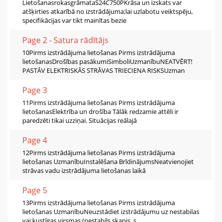
LietošanasrokasgrāmataS24C750PKrāsa un izskats var
atšķirties atkarībā no izstrādājuma;lai uzlabotu veiktspēju,
specifikācijas var tikt mainītas bezie
Page 2 - Satura rādītājs
10Pirms izstrādājuma lietošanas Pirms izstrādājuma
lietošanasDrošības pasākumiSimboliUzmanībuNEATVĒRT!
PASTĀV ELEKTRISKĀS STRĀVAS TRIECIENA RISKSUzman
Page 3
11Pirms izstrādājuma lietošanas Pirms izstrādājuma
lietošanasElektrība un drošība Tālāk redzamie attēli ir
paredzēti tikai uzziņai. Situācijas reālajā
Page 4
12Pirms izstrādājuma lietošanas Pirms izstrādājuma
lietošanas UzmanībuInstalēšana BrīdinājumsNeatvienojiet
strāvas vadu izstrādājuma lietošanas laikā
Page 5
13Pirms izstrādājuma lietošanas Pirms izstrādājuma
lietošanas UzmanībuNeuzstādiet izstrādājumu uz nestabilas
vai kustīgas virsmas (nestabils skapis, s