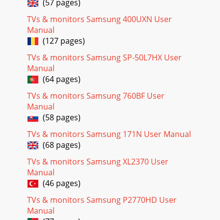
(57 pages)
Page 50
TVs & monitors Samsung 400UXN User
Manual
54Krāsu nianšu konfigurēšana44 Krāsu nianšu
konfigurēšana4.2 GreenPielāgojiet attēla zaļas krāsas
(127 pages)
vērtību. (Diapazons: 0~100)Augstāka vērtība palielin
TVs & monitors Samsung SP-50L7HX User
Page 51
Manual
(64 pages)
55Krāsu nianšu konfigurēšana44 Krāsu nianšu
konfigurēšana4.3 BluePielāgojiet attēla zilās krāsas vērtību.
TVs & monitors Samsung 760BF User
(Diapazons: 0~100)Augstāka vērtība palielina
Manual
Page 52
(58 pages)
56Krāsu nianšu konfigurēšana44 Krāsu nianšu
TVs & monitors Samsung 171N User Manual
konfigurēšana4.4 Color TonePielāgojiet vispārējo attēla
(68 pages)
krāsu toni. 4.4.1 Color Tone iestatījumu konfigurā
TVs & monitors Samsung XL2370 User
Page 53 - Krāsu nianšu konfigurēšana
Manual
57Krāsu nianšu konfigurēšana44 Krāsu nianšu
(46 pages)
konfigurēšana4.5 GammaPielāgojiet attēla vidējā diapazona
spilgtumu (gammas vērtību).4.5.1 Elementa Gamma
TVs & monitors Samsung P2770HD User
Manual
Page 54