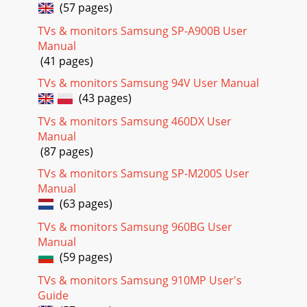
Satura rādītājsSatura rādītājs567 Key Repeat Time67
(57 pages)
Elementa Key Repeat Time konfigurēšana68 Source
Detection68 Funkcijas Source Detection konfigurēša
TVs & monitors Samsung SP-A900B User
Manual
Page 46
(41 pages)
50Ekrāna iestatīšana33 Ekrāna iestatīšana3.9 H-Position un
TVs & monitors Samsung 94V User Manual
V-PositionH-Position: Pārvietojiet ekrānu uz labo vai kreiso
(43 pages)
pusi.V-Position: Pārvietojiet
TVs & monitors Samsung 460DX User
Page 47
Manual
51Ekrāna iestatīšana33 Ekrāna iestatīšana3.10
(87 pages)
CoarsePielāgojiet ekrāna frekvenci. Šī funkcija ir pieejama
tikai režīmā Analog. 3.10.1 Opcijas Coarse p
TVs & monitors Samsung SP-M200S User
Manual
Page 48
(63 pages)
52Ekrāna iestatīšana33 Ekrāna iestatīšana3.11 FineLai iegūtu
spilgtu attēlu, izvēlieties elementu Fine. Šī funkcija ir
TVs & monitors Samsung 960BG User
pieejama tikai režīmā Analog. 3
Manual
(59 pages)
Page 49
TVs & monitors Samsung 910MP User's
534 Krāsu nianšu konfigurēšana4 Krāsu nianšu
konfigurēšanaPielāgojiet ekrāna krāsu nianses. Šī izvēlne
Guide
nav pieejama, ja funkcija Bright ir iestatīta