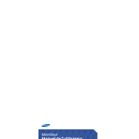
Conectarea prin cablul DP
24
Conectarea la căşti
25
Conectarea alimentării
25
Conectarea unui PC la produs
27
Instalarea driverului
29
Setarea rezoluţiei optime
29
Specicaţii generale
31
Sistem de difuzoare
31
Funcționare și conexiune
31
Congurarea ecranului
32
În modul AV
33
Brightness
34