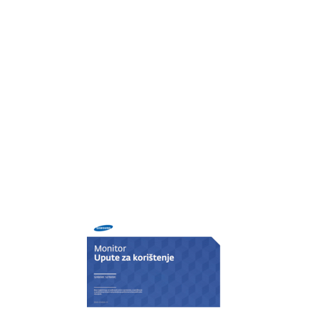
Questions & réponses
66
Generale
31
Question Réponse
67
Sistema di altoparlanti
31
Caractéristiques techniques
68
Funzioni e connessione
31
Économiseur d'énergie
70
Impostazione dello schermo
32
Chapitre11
73
In modalità AV
33
Extended warranty
74
Luminosità
34
Terminologie
75
Contrasto
35
Nitidezza
36
Congurazione di Colore
37
SAMSUNG MAGIC Upscale
38
Liv nero HDMI
39
Mod. salva vista
40