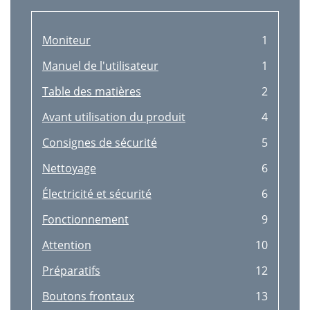
Chapitre05
46
Moniteur
1
Position
47
Manuel de l'utilisateur
1
Français
48
Table des matières
2
Italiano
48
Avant utilisation du produit
4
A. heure
49
Consignes de sécurité
5
Chapitre06
50
Nettoyage
6
Minuterie OFF Plus
51
Électricité et sécurité
6
Désactiver dans
52
Fonctionnement
9
Minuteur Eco
53
Attention
10
Désact. éco après
54
Préparatifs
12
Mode PC/AV
55
Boutons frontaux
13
Détection source
56