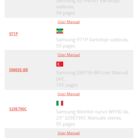
Samsung S27A850T Vartotojo
Apagar tras
52
vadovas,
94 pages
Temp. ecológico
53
User Manual
Desact. ecol. tras
54
971P
Modo PC/AV
55
Samsung 971P Vartotojo vadovas,
55 pages
Detección fuente
56
User Manual
Frec. rep. tecla
57
DM65E-BR
Restablecer Todo
58
Samsung DM75E-BR User Manual
[ar] ,
Menú Información y otros
59
193 pages
User Manual
Instalación del software
61
Solución de problemas
62
S29E790C
Samsung Monitor curvo WFHD da
Compruebe lo siguiente
63
29'' S29E790C Manuale utente,
95 pages
Problemas Soluciones
64
User Manual