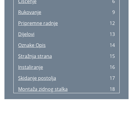
Čišćenje
6
Spegni Eco dopo
54
Rukovanje
9
Modalità PC/AV
55
Pripremne radnje
12
Rilevam. sorgente
56
Dijelovi
13
Tempo ripet tasto
57
Oznake Opis
14
Azzerare tutto
58
Stražnja strana
15
Informazioni e altri menu
59
Instaliranje
16
Congurazione di Luminosità
60
Skidanje postolja
17
Contrasto e Volume dalla
60
Montaža zidnog stalka
18
Installazione del software
61
Standardni vijak Količina
19
Capitolo 09
62
Rotiranje monitora
20
Controllare quanto segue
63
S24E650C S27E650C
21
Problemi Soluzioni
64