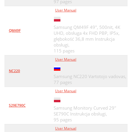
97 pages
User Manual
Samsung QM49F 49'', 500nit, 4K
QM49F
UHD, obsługa 4x FHD PBP, IP5x,
głębokość 36,8 mm Instrukcja
obsługi,
115 pages
User Manual
NC220
Samsung NC220 Vartotojo vadovas,
77 pages
User Manual
S29E790C
Samsung Monitory Curved 29''
SE790C Instrukcja obsługi,
95 pages
User Manual