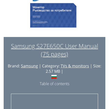
HDMI Black Level
39
Eye Saver Mode
40
Game Mode
41
Response Time
42
Picture Size
43
Samsung S27E650C User Manual
(75 pages)
Screen Adjustment
45
Koordiniranje OSD-a
46
Brand:
Samsung
| Category:
TVs & monitors
| Size:
Position
47
2.57 MB |
Language
48
Table of contents
Display Time
49
Poglavlje 06
50
O Timer Plus
51