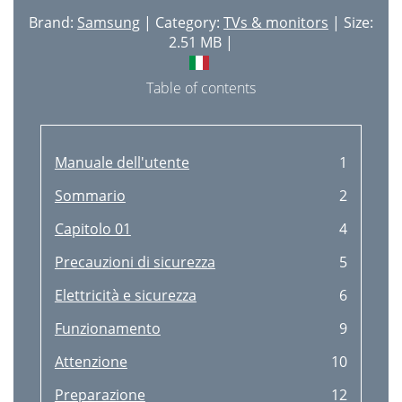
Mode Jeu
41
Brand:
Samsung
| Category:
TVs & monitors
| Size:
Temps de réponse
42
2.51 MB |
Format de l'image
43
Table of contents
Réglage de l'écran
45
Chapitre05
46
Manuale dell'utente
1
Position
47
Sommario
2
Français
48
Capitolo 01
4
Italiano
48
Precauzioni di sicurezza
5
A. heure
49
Elettricità e sicurezza
6
Chapitre06
50
Funzionamento
9
Minuterie OFF Plus
51
Attenzione
10
Désactiver dans
52
Preparazione
12