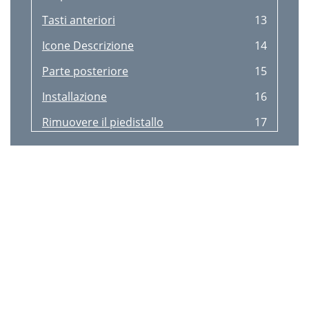
Minuteur Eco
53
Tasti anteriori
13
Désact. éco après
54
Icone Descrizione
14
Mode PC/AV
55
Parte posteriore
15
Détection source
56
Installazione
16
Tch Nombre répét
57
Rimuovere il piedistallo
17
Réinitialiser tout
58
Vite standard Quantità
19
Menu informations et autres
59
Rotazione del monitor
20
Installation du logiciel
61
Blocco antifurto
21
Guide de dépannage
62
Capitolo 03
22
Problème d'écran
63
Collegamento tramite cavo DP
24
Problèmes Solutions
64
Collegamento cue
25
Problème de son
65
Installazione del driver
29