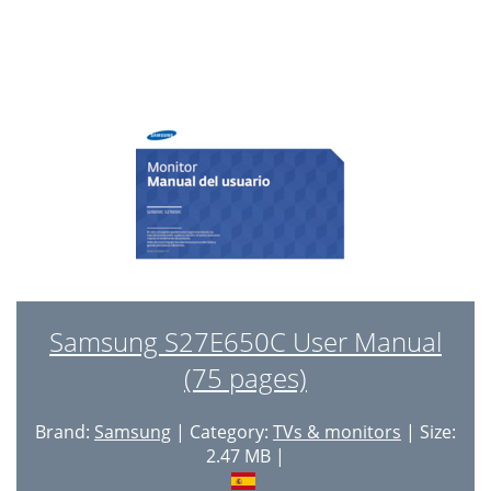
Samsung S27E650C User Manual
(75 pages)
Brand:
Samsung
| Category:
TVs & monitors
| Size:
2.47 MB |