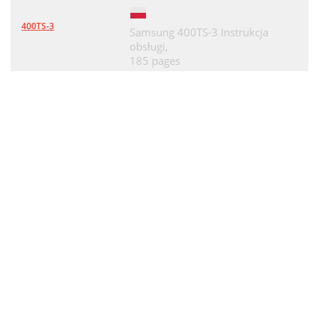
400TS-3
Samsung 400TS-3 Instrukcja
obsługi,
185 pages