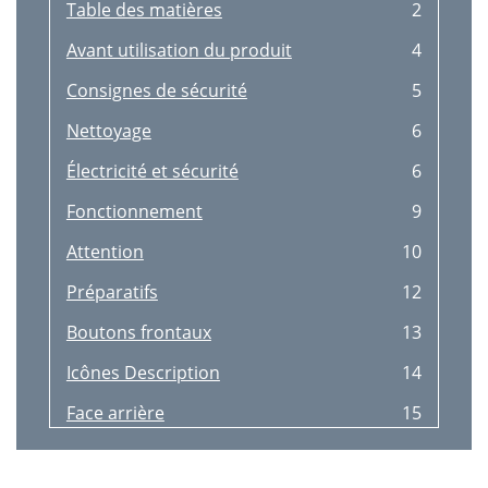
Table des matières
2
Language
48
Avant utilisation du produit
4
Display Time
49
Consignes de sécurité
5
Congurare şi resetare
50
Nettoyage
6
O Timer Plus
51
Électricité et sécurité
6
Turn Off After
52
Fonctionnement
9
Congurarea Eco Timer
53
Attention
10
Eco Off After
54
Préparatifs
12
PC/AV Mode
55
Boutons frontaux
13
Source Detection
56
Icônes Description
14
Key Repeat Time
57
Face arrière
15
Reset All
58
Installation
16
Meniul Informaţii şi altele
59