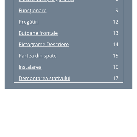
Funcţionare
9
Pregătiri
12
Butoane frontale
13
Pictograme Descriere
14
Partea din spate
15
Instalarea
16
Demontarea stativului
17
Montarea suportului de perete
18
Şurub standard Cantitate
19
Rotirea ecranului monitorului
20
Sistemul de blocare antifurt
21
Capitolul 03
22