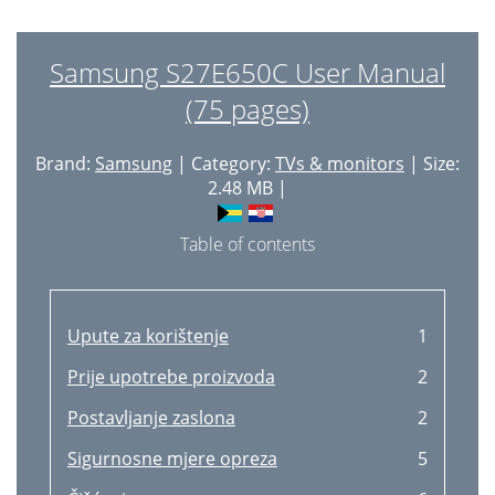
Modalità gioco
41
Tempo di risposta
42
Samsung S27E650C User Manual
(75 pages)
Dimensione immagine
43
Regolazione schermo
45
Brand:
Samsung
| Category:
TVs & monitors
| Size:
Coordinamento dell'OSD
46
2.48 MB |
Posizione
47
Table of contents
Congurazione di Lingua
48
Visual ora
49
Upute za korištenje
1
Impostazione e reset
50
Prije upotrebe proizvoda
2
Timer spegn. plus
51
Postavljanje zaslona
2
Spegni dopo
52
Sigurnosne mjere opreza
5
Congurazione di Eco Timer
53