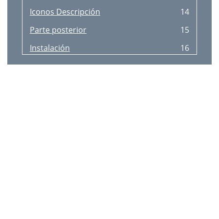
Iconos Descripción
14
Parte posterior
15
Instalación
16
Extracción del soporte
17
Tornillo estándar Cantidad
19
-30° (0, -2°) - 30° (+2°, 0)
20
-5° (±2.0°) - 22° (±2.0°)
20
13.0 cm ±0.2 cm
20
Bloqueo antirrobo
21
Capítulo 03
22
Conexión mediante el cable DP
24
Conexión de los auriculares
25