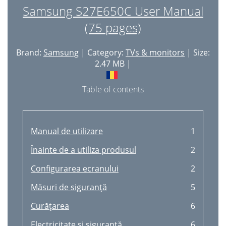
Samsung S27E650C User Manual
(75 pages)
Brand:
Samsung
| Category:
TVs & monitors
| Size:
2.47 MB |
Table of contents
Manual de utilizare
1
Înainte de a utiliza produsul
2
Configurarea ecranului
2
Măsuri de siguranţă
5
Curăţarea
6
Electricitate şi siguranţă
6