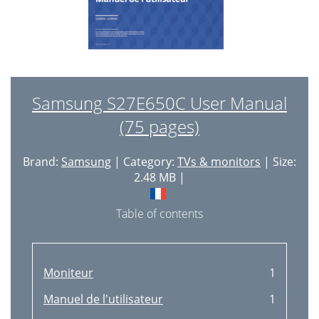
Contrast
35
Sharpness
36
Congurarea Color
37
SAMSUNG MAGIC Upscale
38
Samsung S27E650C User Manual
(75 pages)
HDMI Black Level
39
Eye Saver Mode
40
Brand:
Samsung
| Category:
TVs & monitors
| Size:
Game Mode
41
2.48 MB |
Response Time
42
Table of contents
Picture Size
43
Screen Adjustment
45
Moniteur
1
Capitolul 05
46
Manuel de l'utilisateur
1
Position
47