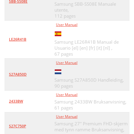
SBB-SS08E
Samsung SBB-SS08E Manuale
utente,
112 pages
User Manual
LE26R41B
Samsung LE26R41B Manual de
Usuario [el] [en] [fr] [it] [nl] ,
67 pages
User Manual
S27A850D
Samsung S27A850D Handleiding,
90 pages
User Manual
2433BW
Samsung 2433BW Bruksanvisning,
61 pages
User Manual
Samsung 27'' Premium FHD-skjerm
S27C750P
med tynn ramme Bruksanvisning,