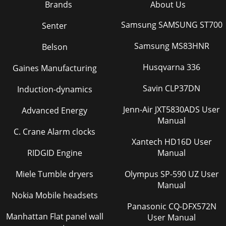
Brands
About Us
부록125English Quick GuideChanging the display
languageOn the Applications screen, tap 설정 → 언어 및 입력
Samsung SAMSUNG ST700
Senter
방식 → 언어 → English.ButtonsButtons
FunctionPower•Pres
Samsung MS83HNR
Belson
Page 31 - 화면 캡처 방법
Husqvarna 336
Gaines Manufacturing
부록126Indicator iconsIcon MeaningNo signalSignal
strengthRoaming(outside of normal service area)LTE
Savin CLP37DN
Induction-dynamics
network connectedWi-Fi connectedBluetooth feature a
Jenn-Air JXT5830ADS User
Advanced Energy
Page 32
Manual
저작권Copyright ⓒ 2015 삼성전자주식회사이 사용 설명서는
C. Crane Alarm clocks
저작권법에 의해 보호 받는 저작물입니다. 삼성전자주식회사의
Xantech HD16D User
사전 서면 동의 없이 사용 설명서의 일부 또는 전체를 복제, 공중
송신, 배포, 번역하거나 전자 매체 또는 기계가 읽을 수 있는 형
RIDGID Engine
Manual
태로 바꿀
Miele Tumble dryers
Olympus SP-590 UZ User
Page 33
Manual
Nokia Mobile headsets
시작하기13배터리 충전 방법배터리 충전하기제품을 구입한 후
처음 사용하거나 장시간 방치한 후 사용할 경우에는 배터리를
Panasonic CQ-DFX572N
충분히 충전하여 사용하세요. 제품을 USB 케이블로 컴퓨터와
Manhattan Flat panel wall
User Manual
연결했을 때도 배터리가 충전됩니다.반드시 삼성전자에서 승인