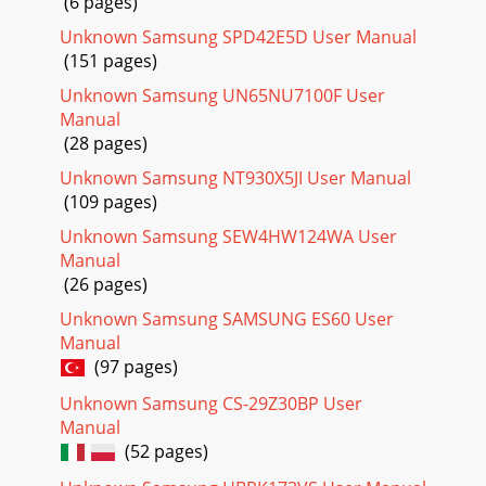
(6 pages)
연결음: 제품에 외부 스피커 기능을 지원하는 거치대를 연결하
거나 분리하는 경우 소리를 재생하도록 설정/해제합니다.•오
Unknown Samsung SPD42E5D User Manual
디오 출력 모드: 제품에 외부 스
(151 pages)
Unknown Samsung UN65NU7100F User
Page 21
Manual
환경 설정117보안분실 시 다른 사람이 사용하지 못하도록 보안
(28 pages)
과 관련된 설정을 변경할 수 있습니다.설정 화면에서 보안을 선
택하세요.•디바이스 관리자: 제품에 등록된 디바이스 관리자
Unknown Samsung NT930X5JI User Manual
를 확인하거나 실행/해제합니다.•출처를 알 수 없는 앱: 알 수
(109 pages)
없는 출처의 애플리케이
Unknown Samsung SEW4HW124WA User
Page 22 - Flipboard 브리핑 사용하기
Manual
환경 설정118도움말제품의 신규 기능, 기본적인 사용 방법, 주
(26 pages)
요 애플리케이션 사용 방법, 설정 변경 방법, 온라인 도움말을 확
Unknown Samsung SAMSUNG ES60 User
인할 수 있습니다.설정 화면에서 도움말을 선택하세요.디바이
Manual
스 정보제품에 대한 정보를 확인하거나 소프트웨어를 업데이트
할 수 있습니다.설정 화면에
(97 pages)
Unknown Samsung CS-29Z30BP User
Page 23
Manual
119부록서비스를 요청하기 전에 확인할 사항서비스를 요청하
(52 pages)
기 전에 먼저 사용 설명서를 읽고 다음과 같은 증상에 대해서는
문제를 해결해 보세요. 문제가 해결되지 않으면 1588-3366으로