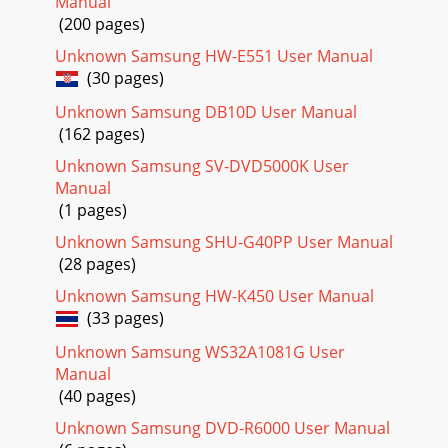
Manual
거나 사용할 수 없도록 보안이 설정된 프라이빗 모드를 사용하
(200 pages)
도록 설정합니다.설정 화면에서 프라이빗 모드를 선택한 후 프
라이빗 모드의 스위치를 눌러 기능을 켜세요.•프라이빗 모드
Unknown Samsung HW-E551 User Manual
실행 방식: 프라이빗 모드 실
(30 pages)
Page 18 - 터치 화면 조작 방법
Unknown Samsung DB10D User Manual
(162 pages)
환경 설정114•자동 띄어쓰기: 입력한 단어 사이에 자동으로 간
격이 삽입되도록 설정/해제합니다.•마침표 자동 입력: 스페이
Unknown Samsung SV-DVD5000K User
스 키를 두 번 누르면 자동으로 마침표가 입력되도록 설정/해제
Manual
합니다.•슬라이드 동작 사용−설정 안 함: 키보드 드래그 기능
(1 pages)
을 사용하지 않습니
Unknown Samsung SHU-G40PP User Manual
Page 19
(28 pages)
환경 설정115날짜 및 시간시간과 날짜를 표시하는 방법을 설정
Unknown Samsung HW-K450 User Manual
할 수 있습니다.설정 화면에서 날짜 및 시간을 선택하세요.배터
(33 pages)
리가 완전히 방전될 경우 날짜 및 시간이 재설정될 수 있습니
다.•날짜 및 시간 자동 설정: 네트워크 망에서 제공하는 시간이
Unknown Samsung WS32A1081G User
적용되도록 설정/해제합
Manual
Page 20 - 오므리고 펼치기
(40 pages)
환경 설정116액세서리제품의 액세서리와 관련된 설정을 변경
Unknown Samsung DVD-R6000 User Manual
할 수 있습니다.설정 화면에서 액세서리를 선택하세요.•도킹