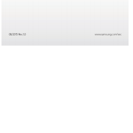
www
.samsung.com/sec
08/2015 R
ev
.1.0