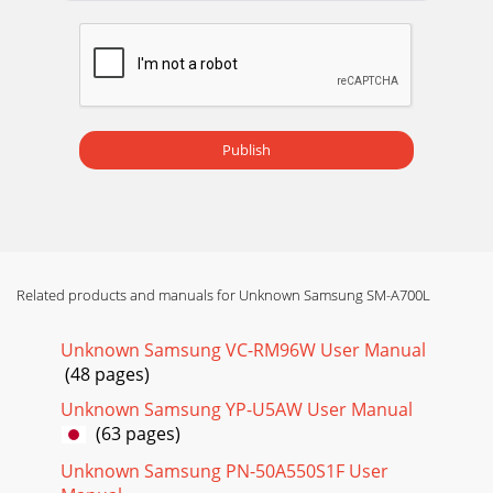
환경 설정110알림창알림창에 표시되는 아이콘을 편집할 수 있
습니다.설정 화면에서 알림창을 선택하세요.모션 및 제스처모
션 기능을 활성화하고 사용 환경을 설정할 수 있습니다.설정 화
면에서 모션 및 제스처를 선택하세요.•스마트 알림: 부재중 전
화나 미확인 메시지가 있을 경
Page 15 - 메모리 카드 삽입 방법
Publish
환경 설정111백업 및 초기화제품에 저장된 데이터 및 설정 값을
백업하거나 초기화할 수 있습니다.설정 화면에서 백업 및 초기
화를 선택하세요.•데이터 백업: 애플리케이션 사용 중에 변경
한 설정 값 및 관련 데이터를 Google 서버에 백업하도록 설정/
해제합니다.•백업
Related products and manuals for Unknown Samsung SM-A700L
Page 16 - 메모리 카드 포맷하기
환경 설정112−다시 알림: 확인하지 않은 알림 내용이 있을 경
Unknown Samsung VC-RM96W User Manual
우 미리 지정한 시간 간격으로 신호음을 울려 알려 주도록 설정
합니다.−색상반전: 가시성을 향상시키기 위해 화면의 색상을
(48 pages)
반전시키도록 설정합니다.−색상조정: 일부 색상을 잘 구별하
Unknown Samsung YP-U5AW User Manual
지 못해 제품 사용이 어
(63 pages)
Page 17 - 화면 잠금/해제
Unknown Samsung PN-50A550S1F User
환경 설정113프라이빗 모드특정 콘텐츠 등을 다른 사람들이 보