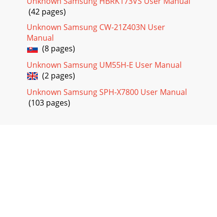
Unknown Samsung HBRK173VS User Manual
문의하세요. 다음 내용 중 일부 항목은 특정 제품에만 해당되는
(42 pages)
내용일 수 있습니다
Unknown Samsung CW-21Z403N User
Page 24 - 상태 아이콘 소개
Manual
시작하기12Nano-SIM 카드 분리하기1 트레이 분리 핀으로
(8 pages)
Nano-SIM 카드 트레이의 홈을 누르세요.2 빠져 나온 Nano-
Unknown Samsung UM55H-E User Manual
SIM 카드 트레이를 당겨 완전히 빼내세요.3 Nano-SIM 카드 트
레이에서 Nano-SIM 카드를 제거하세요.4 Nano-SIM 카드
(2 pages)
Unknown Samsung SPH-X7800 User Manual
Page 25 - 알림창 및 빠른 설정창
(103 pages)
부록120터치 화면 반응이 느리거나 잘못 인식됩니다.•시중에
판매되는 화면 보호 필름이나 액세서리를 부착하는 경우 터치
화면이 올바르게 동작하지 않을 수 있습니다.•장갑을 끼거나
손가락에 이물질이 묻은 상태 또는 손톱이나 볼펜 등으로 터치
할 경우 올바르게 동작하지
Page 26 - 빠른 설정창 사용하기
부록121통화 중에 음성이 울립니다.음량 버튼을 눌러 소리 크기
를 조절하거나 다른 장소로 이동하여 통화하세요.통화/인터넷
접속이 자주 끊어지거나 통화 음질이 떨어집니다.•제품의 내
장 안테나가 가려져 있지 않은지 확인하세요.•신호가 약하거
나 수신 환경이 나쁜 지역에서