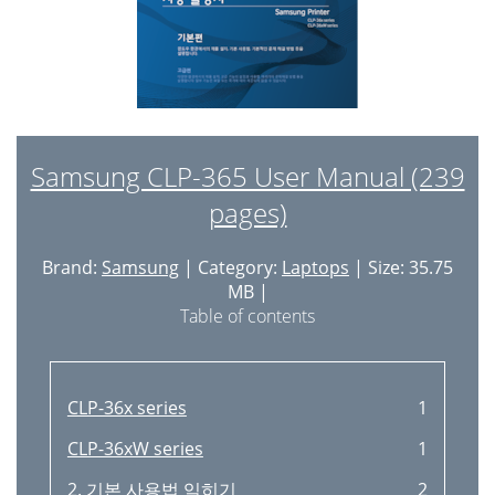
5. Príloha
67
Tisk z počítače Macintosh
144
Špecifikácie
68
Tisk v systému Linux
146
Macintosh
74
4. Užitečné nástroje pro
148
Varovanie
77
Easy Capture Manager
149
Usmerňujúce informácie
78
Samsung CLP-365 User Manual (239
Samsung Easy Color Manager
150
pages)
Dôležité
82
Samsung AnyWeb Print
151
Dôležité upozornenie:
82
Easy Eco Driver
152
Brand:
Samsung
| Category:
Laptops
| Size: 35.75
Osvedčenia a certifikáty
83
MB |
Karta Information
154
Table of contents
ES Certifikácia
83
Karta Settings
154
Autorske pravo
88
Karta Security
154
CLP-36x series
1
POKROČILÝ
90
Karta Maintenance
154
CLP-36xW series
1
1. Inštalácia softvéru
92
Nastavení zařízení
157
2. 기본 사용법 익히기
2