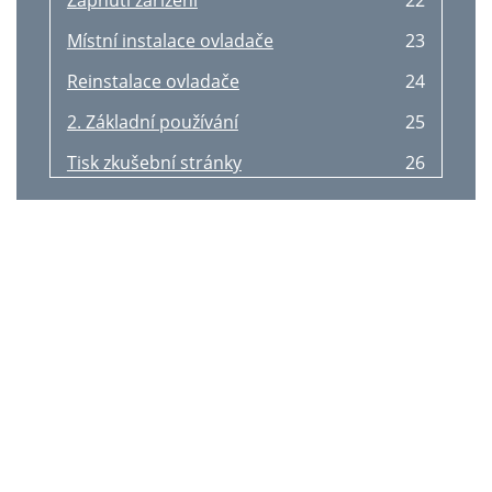
Zapnutí zařízení
22
Instelling bekabeld netwerk
95
Vanlige Windows-problemer
179
Místní instalace ovladače
23
Opdrachtregelparameters
98
Vanlige Macintosh-problemer
180
Reinstalace ovladače
24
Macintosh
101
Vanlige Linux-problemer
181
2. Základní používání
25
Printertype
102
Ordliste
183
Tisk zkušební stránky
26
Een netwerkprinter toevoegen
103
Contact SAMSUNG worldwide
195
Zásobník a tisková média
27
IPv6-configuratie
104
Stikkordregister
199
Předtištěný papír
33
Uitleg over het type netwerk
107
Základní funkce tisku
34
Draadloos netwerk instellen
108
3. Údržba
39
Wat u nodig hebt
109
Dostupný spotřební materiál
41
Uw type kiezen
109
Dostupné součásti pro údržbu
42
Wi-Fi Direct installeren
126
Skladování kazety s tonerem
43
Andere problemen
129
Rozprostření toneru
45