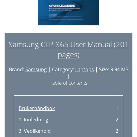
4. Устранение
60
Удаление замятой бумаги
62
Индикатор состояния
66
Технические характеристики
70
Samsung CLP-365 User Manual (201
pages)
Macintosh
76
Осторожно!
79
Brand:
Samsung
| Category:
Laptops
| Size: 9.94 MB
Нормативная информация
80
|
Table of contents
Внимание!
84
Важное предупреждение:
85
Brukerhåndbok
1
Сертификация
85
1. Innledning
2
Сертификат ЕС
86
3. Vedlikehold
2
Авторские права
91