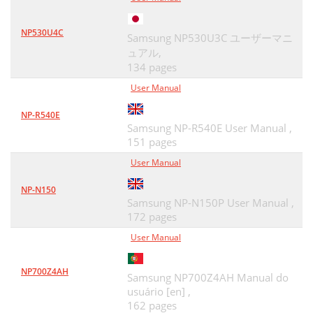
Karta Settings
186
확인창이 나타납니다
46
NP530U4C
Samsung NP530U3C ユーザーマニ
Karta Security
186
폐토너통을 뒤집거나 기울이지 않도록 주의
48
ュアル,
하세요
134 pages
Karta Maintenance
186
User Manual
• 이미징 유니트의 표면이 긁히지 않도록 주
49
Printer Manager
188
의하세요
NP-R540E
Device Settings
190
Samsung NP-R540E User Manual ,
으로 제품을 청소해야 합니다
51
151 pages
Alert Settings (iba Windows)
190
용지함에서 걸린 경우
57
User Manual
Job Accounting
190
제품 내부에 용지가 걸린 경우
58
NP-N150
1 Printer Configuration
193
Samsung NP-N150P User Manual ,
용지 출구 영역에서 걸린 경우
59
172 pages
2 Port Configuration
193
User Manual
• 문제가 지속되면 서비스 담당자에게 문의
61
Karta Printers
194
하세요
NP700Z4AH
Karta Classes
195
Samsung NP700Z4AH Manual do
토너 / WPS / 전원 / 에코 LED
63
usuário [en] ,
Slovník pojmov
196
162 pages
•규제 정보 73
64