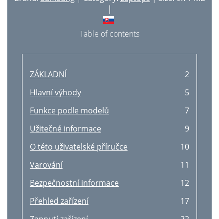
Belangrijk
77
|
Security-kategorien
154
Belangrijke waarschuwing:
78
Enhetsinnstillinger
158
Table of contents
EC-certificering
79
Jobbregnskap
158
Draadloze geleiding
80
Bruk av Samsung skriverstatus
159
ZÁKLADNÍ
2
Alleen voor Israël
81
1 Printer Configuration
161
Hlavní výhody
5
Copyright
83
2 Port Configuration
161
Funkce podle modelů
7
• Installatie voor Linux 90
87
Kategorien Printers
162
Užitečné informace
9
Installatie voor de Macintosh
88
Kategorien Classes
163
O této uživatelské příručce
10
Installatie voor Linux
90
5. Feilsøking
164
Varování
11
2. Een via een netwerk
92
Papirmatingsproblemer
165
Bezpečnostní informace
12
Nuttige netwerkprogramma’s
93
5. Feilsøking
166
Přehled zařízení
17
(Windows)
94
Utskriftsproblemer
167