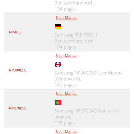
네트워크 설정 보고서 인쇄
Benutzerhandbuch,
93
134 pages
IP 주소 설정
93
User Manual
SetIP 프로그램을 사용한 IPv4 설정 (Mac)
94
NP-R55
Samsung R55-T5500
사일런트 설치 모드
96
Benutzerhandbuch,
194 pages
Linux 드라이버 설치하기
100
User Manual
네트워크 프린터 추가
100
NP300E5E
IPv6 활성화하기
101
Samsung NP300E5E User Manual
(Windows 8),
IPv6 주소 설정
101
141 pages
SyncThru™ Web Service 사용하기
102
User Manual
SyncThru™ Web Service 사용
103
NP270E5E
Samsung NP270E4E Manual do
네트워크 연결 이해하기
104
usuário,
138 pages
네트워크 이름 및 네트워크 암호
104
User Manual