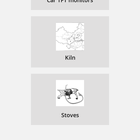
Car TFT monitors
프린터 속성 설정
154
4. 유용한 관리 도구
155
Windows OS
156
Mac OS
157
Samsung AnyWeb print
158
Kiln
Easy Eco Driver
159
SyncThru
160
Web Service
160
Samsung Easy Printer Manager
164
4. 유용한 관리 도구
167
Stoves
1 프린터 설정
168
2 포트 설정
168