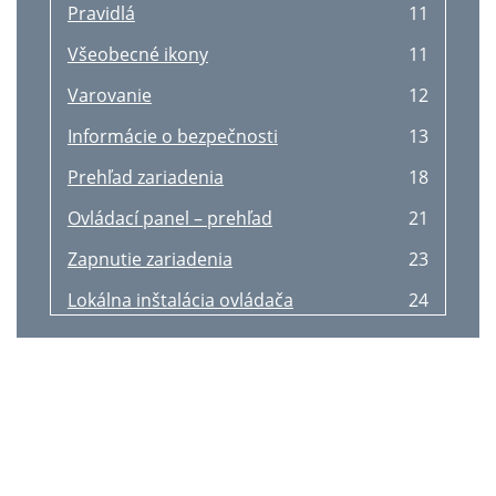
2 Port Configuration
164
Pravidlá
11
2. Používání zařízení
91
Het tabblad Printers
165
Všeobecné ikony
11
Užitečné síťové programy
92
Het tabblad Classes
166
Varovanie
12
Nastavení pevné sítě
93
5. Problemen oplossen
167
Informácie o bezpečnosti
13
Instalace ovladače po síti
100
Problemen met papierinvoer
168
Prehľad zariadenia
18
Konfigurace IPv6
102
5. Problemen oplossen
169
Ovládací panel – prehľad
21
Vysvětlení typů sítě
105
Afdrukproblemen
170
Zapnutie zariadenia
23
Nastavení bezdrátové sítě
106
Algemene Windows-problemen
182
Lokálna inštalácia ovládača
24
Připravte si tyto položky
107
Algemene Macintosh-problemen
183
2. Základy používania
26
Vyberte odpovídající typ
107
Algemene Linux-problemen
184
Tlač skúšobnej strany
27
Opakované připojení k síti
110
Verklarende woordenlijst
186
Médiá a podávač
28
Odpojení od sítě
110
Contact SAMSUNG worldwide
199
Predtlačený papier
34
(Windows)
120