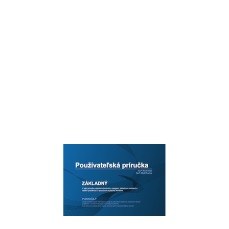
Samsung MobilePrint
131
Výměna kazety s tonerem
47
Google Cloud Print
132
Výměna zobrazovací jednotky
51
3. Speciale functies
135
Čištění zařízení
53
1 Hoog 3
136
4. Řešení potíží
56
2 Hoog 2
136
Odstranění uvíznutého papíru
58
3 Hoog 1
136
Význam stavové kontrolky
61
4 Normaal
136
5. Příloha
63
3. Speciale functies
137
Technické specifikace
64
Afdrukken in Macintosh
147
Macintosh
69
Afdrukken in Linux
149
Varování
72
4. Nuttige
151
Právní předpisy
73
Easy Capture Manager
152
Pouze pro USA
74