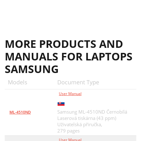
인쇄 기본 설정 창 열기
34
Tlač v systéme Linux
158
자주 쓰는 설정 사용
35
4. Odstraňovanie ťažkostí
161
조작부에서 에코 모드 설정하기
35
Problémy s podávaním papiera
162
MORE PRODUCTS AND
프린터 드라이버에서 에코 모드 설정하기
36
4. Odstraňovanie ťažkostí
163
MANUALS FOR LAPTOPS
체 시 보증이 적용되지 않습니다
40
Problémy s tlačou
164
SAMSUNG
토너 카트리지 사용
41
Problémy s kvalitou tlače
168
예상 카트리지 수명
42
5. Užitočné nástroje na
180
Models
Document Type
토너 카트리지의 수명이 다 되었을 때:
43
Easy Capture Manager
181
User Manual
• 흰 줄무늬가 생기거나 인쇄가 흐리게 됩니
43
Samsung Easy Color Manager
182
다
Samsung ML-4510ND Černobílá
ML-4510ND
Samsung AnyWeb Print
183
Laserová tiskárna (43 ppm)
• 상태 표시등 (LED)이 주황색으로 깜박입니
43
Uživatelská přiručka,
Easy Eco Driver
184
다
279 pages
Karta Information
186
흐리게 되는 경우도 있습니다
43
User Manual