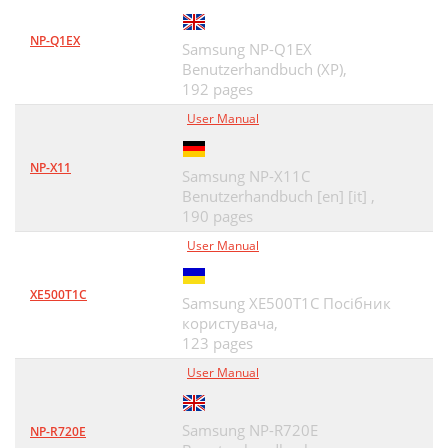
무선설정 방법 소개하기
105
NP-Q1EX
Samsung NP-Q1EX
2. 네트워크 연결된 제품 사용하기
106
Benutzerhandbuch (XP),
192 pages
준비해야 할 항목
107
User Manual
네트워크 연결 선택
107
NP-X11
디스플레이 스크린 지원인 경우
108
Samsung NP-X11C
Benutzerhandbuch [en] [it] ,
디스플레이 스크린 없는 경우
109
190 pages
• 제품이 꺼졌다 다시 켜진 경우
110
User Manual
USB 케이블로 액세스 포인트 설정하기
111
XE500T1C
Samsung XE500T1C Посібник
인프라 네트워크 생성하기
112
користувача,
123 pages
USB 케이블 없이 무선 설정하기 (권장)
114
User Manual
인트 설정하기" 111쪽)
116
Samsung NP-R720E
NP-R720E
USB 케이블로 Ad-hoc 설정하기
117