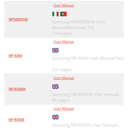
Contact SAMSUNG worldwide
User Manual
208
인쇄 용지 규격
67
Register
212
NP500R5HE
Microsoft® Windows®
69
Samsung NP500R5HE User
Manual(Windows 10),
레이저 안전 선언문
73
104 pages
User Manual
賉賉帞 縑趀绌裎 術賉縑聱 ポkW·hマ
74
CLP-366 2 1.10
74
NP-X460
Samsung NP-X460 User Manual [en]
蜷筨愤竖爮襔*%
,
74
247 pages
(별도의 수집 시스템을 보유한 국가에 적용)
75
User Manual
사용자를 위한 FCC 정보
75
NP-RV409I
Samsung NP-RV409I User manual,
캐나다 무선 전파 방해 규정
76
86 pages
연방 통신 위원회(FCC)
76
User Manual
무선 LAN에 대한 FCC 선언문:
77
NP-R580E
Samsung NP-R580E User Manual ,