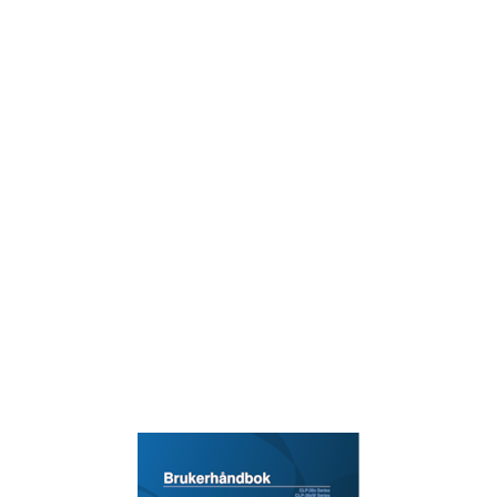
2. Обзор основных
27
Печать тестовой страницы
28
Материалы и лотки
29
Наклейки
34
Готовые формы
35
Основные операции печати
36
Доступные материалы
43
Доступные сменные компоненты
45
Хранение картриджей
46
Перераспределение тонера
48
Замена картриджа
50
Чистка устройства
56