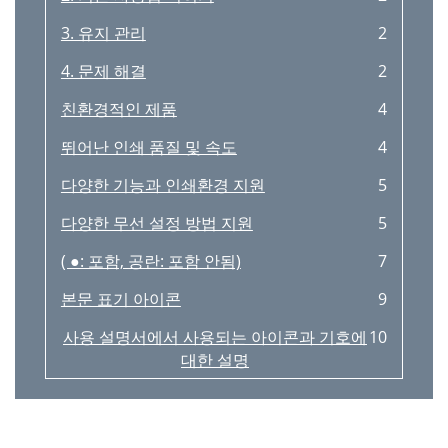
1. Inštalácia softvéru
93
Účtování úlohy
158
3. 유지 관리
2
Print & Fax
94
1 Printer Configuration
161
4. 문제 해결
2
Inštalácia v systéme Linux
95
2 Port Configuration
161
친환경적인 제품
4
2. Používanie zariadenia
97
Karta Printers
162
뛰어난 인쇄 품질 및 속도
4
Užitočné sieťové programy
98
Karta Classes
163
Nastavenie káblovej siete
다양한 기능과 인쇄환경 지원
100
5
5. Řešení potíží
164
Inštalácia ovládača cez sieť
103
다양한 무선 설정 방법 지원
5
Potíže s podáváním papíru
165
Aktivácia protokolu IPv6
110
( ●: 포함, 공란: 포함 안됨)
7
5. Řešení potíží
166
Porozumenie typu siete
113
본문 표기 아이콘
9
Potíže s tiskem
167
Nastavenie bezdrôtovej siete
114
사용 설명서에서 사용되는 아이콘과 기호에
10
Potíže s kvalitou tisku
171
대한 설명
Výber typu
116
Potíže s operačním systémem
179
전원 코드 간단한 설치 설명서
15
Opätovné pripojenie k sieti
119
Slovník pojmů
183
소프트웨어 CD
15
Prerušenie procesu pripojenia
119