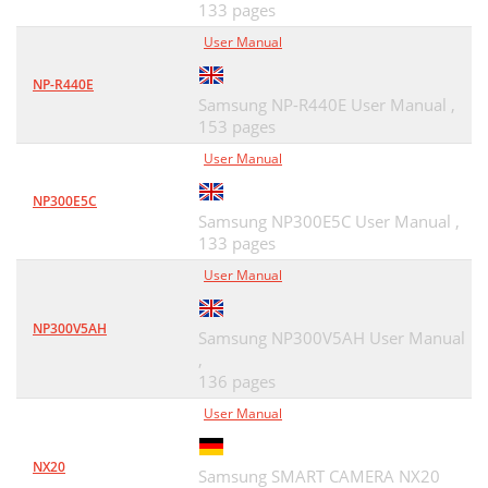
장착 플러그 교체 (영국에만 해당)
78
133 pages
User Manual
적합 선언문 (유럽 국가)
79
NP-R440E
규제 준수 선언
80
Samsung NP-R440E User Manual ,
153 pages
1. 소프트웨어 설치
85
User Manual
2. 네트워크 연결된 제품 사용하기
85
NP300E5C
원 또는 다운로드센터)
87
Samsung NP300E5C User Manual ,
133 pages
다면, 해당 제품을 삭제해야합니다
88
User Manual
Unified Linux Driver 설치
89
NP300V5AH
1. 소프트웨어 설치
90
Samsung NP300V5AH User Manual
,
2. 네트워크 연결된 제품 사
91
136 pages
User Manual
SyncThru ™ Web Service
92
SyncThru ™ Web Admin Service
92
NX20
Samsung SMART CAMERA NX20