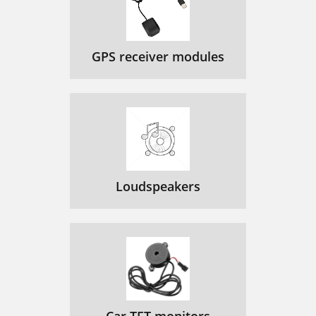
3. 유용한 기능
140
용하기" 160쪽 참조)
141
GPS receiver modules
터 설정 유틸리티의 에뮬레이션 항목에서
142
설정하세요
른 프린터 드라이버를 선택할 수 있습니다
143
버를 선택할 수 있습니다
144
파일로 인쇄하기 (PRN)
145
고급 인쇄 기능 알기
146
Loudspeakers
3. 유용한 기능
147
프린터 설정 변경
151
인쇄 중 용지 한 장에 여러 페이지 인쇄하
151
기
응용 프로그램에서 인쇄하기
153