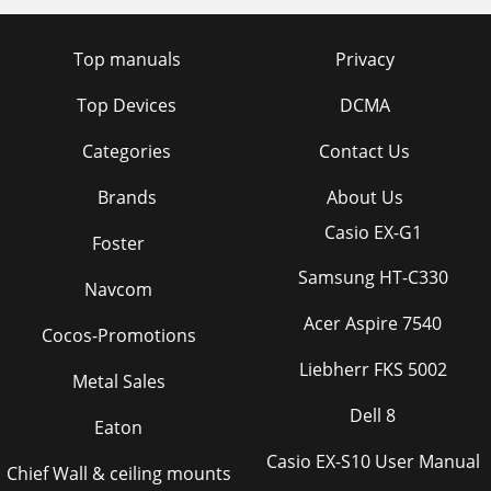
Printers 탭
169
Top manuals
Privacy
Classes 탭
170
Top Devices
DCMA
5. 문제 해결
171
Categories
Contact Us
5. 문제 해결
172
인쇄된 청구서 용지가 말
177
Brands
About Us
Casio EX-G1
상태 예상되는 원인 해결 방법
177
Foster
Samsung HT-C330
일반적인 Windows 문제
186
Navcom
일반적인 Mac 문제
187
Acer Aspire 7540
Cocos-Promotions
일반적인 Linux 문제
188
Liebherr FKS 5002
Metal Sales
Windows 8 사용자 간단 설
190
Dell 8
Eaton
시작 화면 데스크톱 화면
191
Casio EX-S10 User Manual
Chief Wall & ceiling mounts
Windows 8 사용자 간단 설명서
192