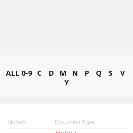
ALL
0-9
C
D
M
N
P
Q
S
V
Y
Models
Document Type
User Manual