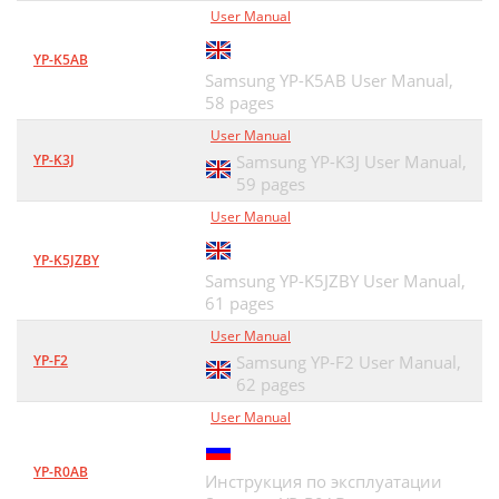
User Manual
YP-K5AB
Samsung YP-K5AB User Manual,
58 pages
User Manual
YP-K3J
Samsung YP-K3J User Manual,
59 pages
User Manual
YP-K5JZBY
Samsung YP-K5JZBY User Manual,
61 pages
User Manual
YP-F2
Samsung YP-F2 User Manual,
62 pages
User Manual
YP-R0AB
Инструкция по эксплуатации