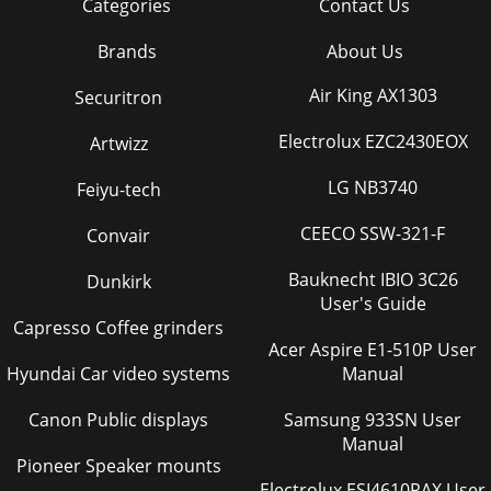
Categories
Contact Us
Brands
About Us
Air King AX1303
Securitron
Electrolux EZC2430EOX
Artwizz
LG NB3740
Feiyu-tech
CEECO SSW-321-F
Convair
Bauknecht IBIO 3C26
Dunkirk
User's Guide
Capresso Coffee grinders
Acer Aspire E1-510P User
Hyundai Car video systems
Manual
Canon Public displays
Samsung 933SN User
Manual
Pioneer Speaker mounts
Electrolux ESI4610RAX User