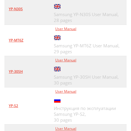
YP-N30S
Samsung YP-N30S User Manual,
28 pages
User Manual
YP-MT6Z
Samsung YP-MT6Z User Manual,
29 pages
User Manual
YP-30SH
Samsung YP-30SH User Manual,
30 pages
User Manual
YP-S2
Инструкция по эксплуатации
Samsung YP-S2,
30 pages
User Manual