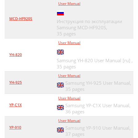
User Manual
MCD-HF920S
Инструкция по эксплуатации
Samsung MCD-HF920S,
35 pages
User Manual
YH-820
Samsung YH-820 User Manual [ru] ,
35 pages
User Manual
YH-925
Samsung YH-925 User Manual,
35 pages
User Manual
YP-C1X
Samsung YP-C1X User Manual,
36 pages
User Manual
YP-910
Samsung YP-910 User Manual,
37 pages