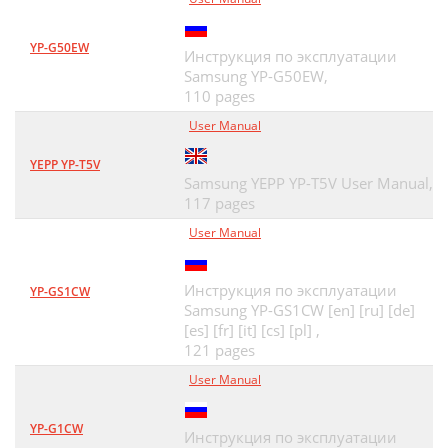
YP-G50EW
Инструкция по эксплуатации
Samsung YP-G50EW,
110 pages
User Manual
YEPP YP-T5V
Samsung YEPP YP-T5V User Manual,
117 pages
User Manual
Инструкция по эксплуатации
YP-GS1CW
Samsung YP-GS1CW [en] [ru] [de]
[es] [fr] [it] [cs] [pl] ,
121 pages
User Manual
YP-G1CW
Инструкция по эксплуатации