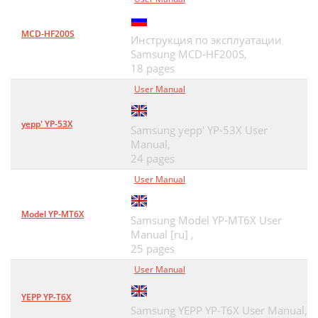
MCD-HF200S
Инструкция по эксплуатации
Samsung MCD-HF200S,
18 pages
User Manual
yepp' YP-53X
Samsung yepp' YP-53X User
Manual,
24 pages
User Manual
Model YP-MT6X
Samsung Model YP-MT6X User
Manual [ru] ,
25 pages
User Manual
YEPP YP-T6X
Samsung YEPP YP-T6X User Manual,