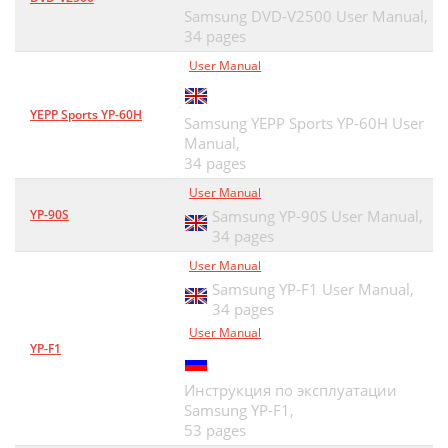
Samsung DVD-V2500 User Manual,
34 pages
User Manual
YEPP Sports YP-60H
Samsung YEPP Sports YP-60H User
Manual,
34 pages
User Manual
YP-90S
Samsung YP-90S User Manual,
34 pages
User Manual
Samsung YP-F1 User Manual,
34 pages
User Manual
YP-F1
Инструкция по эксплуатации
Samsung YP-F1,
53 pages