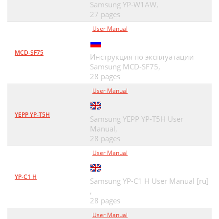
Samsung YP-W1AW,
27 pages
User Manual
MCD-SF75
Инструкция по эксплуатации
Samsung MCD-SF75,
28 pages
User Manual
YEPP YP-T5H
Samsung YEPP YP-T5H User
Manual,
28 pages
User Manual
YP-C1 H
Samsung YP-C1 H User Manual [ru]
,
28 pages
User Manual