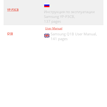
YP-P3CB
Инструкция по эксплуатации
Samsung YP-P3CB,
137 pages
User Manual
Q1B
Samsung Q1B User Manual,
141 pages