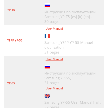
YP-T5
Инструкция по эксплуатации
Samsung YP-T5 [es] [it] [en] ,
30 pages
User Manual
YEPP YP-55
Samsung YEPP YP-55 Manuel
d'utilisation,
31 pages
User Manual
Инструкция по эксплуатации
Samsung YP-55,
31 pages
YP-55
User Manual
Samsung YP-55 User Manual [ru] ,
37 pages