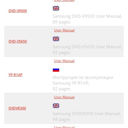
DVD-V9500
Samsung DVD-V9500 User Manual,
89 pages
User Manual
DVD-V5650
Samsung DVD-V5650 User Manual,
92 pages
User Manual
YP-R1AP
Инструкция по эксплуатации
Samsung YP-R1AP,
92 pages
User Manual
DVDVR300
Samsung DVDVR300 User Manual,
98 pages
User Manual