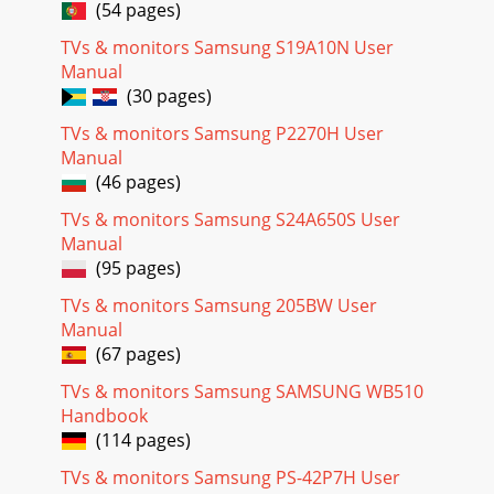
(54 pages)
4-2安装软件4-2 MagicTune什么是 MagicTune？ MagicTune
TVs & monitors Samsung S19A10N User
是一个可帮助用户调节显示器的软件程序，它提供了完整的显
示器功能说明以及通俗易懂的操作指南。 用户无需使用产品的
Manual
操作按钮，只需通过鼠标和键盘便可调节显示器。安装软件1.
(30 pages)
将安装光盘插入 CD-ROM 驱动器中。
TVs & monitors Samsung P2270H User
Page 25
Manual
(46 pages)
安装软件4-22. 双击控制面板中的 “Add or Remove
Programs”（添加或删除程序）图标。3. 在[
TVs & monitors Samsung S24A650S User
“Add/Remove”（添加/删除） ]窗口中，找到并选中
Manual
MagicTune™。4. 单击[ “Change or Remove Programs”（更改
或删除程序） ]，删
(95 pages)
TVs & monitors Samsung 205BW User
Page 26
Manual
4-3安装软件4-3 MultiScreen什么是 MultiScreen？通过
(67 pages)
MultiScreen，用户可将显示器画面分割为多个显示区域。安装
软件1. 将安装光盘插入 CD-ROM 驱动器中。2. 选择
TVs & monitors Samsung SAMSUNG WB510
MultiScreen 安装程序。 如果主画面中未弹出软件安装画面，
Handbook
则请在 CD-ROM
(114 pages)
Page 27
TVs & monitors Samsung PS-42P7H User