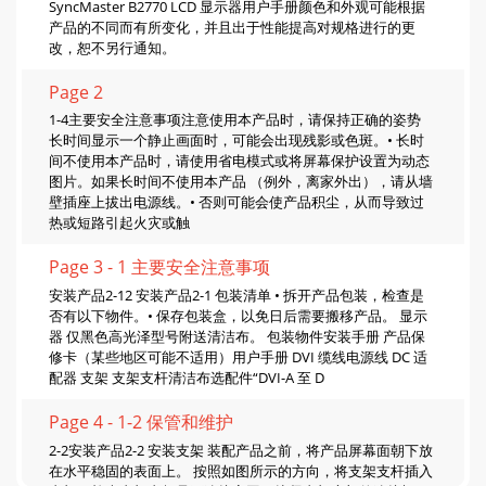
SyncMaster B2770 LCD 显示器用户手册颜色和外观可能根据
产品的不同而有所变化，并且出于性能提高对规格进行的更
改，恕不另行通知。
Page 2
1-4主要安全注意事项注意使用本产品时，请保持正确的姿势
长时间显示一个静止画面时，可能会出现残影或色斑。• 长时
间不使用本产品时，请使用省电模式或将屏幕保护设置为动态
图片。如果长时间不使用本产品 （例外，离家外出），请从墙
壁插座上拔出电源线。• 否则可能会使产品积尘，从而导致过
热或短路引起火灾或触
Page 3 - 1 主要安全注意事项
安装产品2-12 安装产品2-1 包装清单 • 拆开产品包装，检查是
否有以下物件。• 保存包装盒，以免日后需要搬移产品。 显示
器 仅黑色高光泽型号附送清洁布。 包装物件安装手册 产品保
修卡（某些地区可能不适用）用户手册 DVI 缆线电源线 DC 适
配器 支架 支架支杆清洁布选配件“DVI-A 至 D
Page 4 - 1-2 保管和维护
2-2安装产品2-2 安装支架 装配产品之前，将产品屏幕面朝下放
在水平稳固的表面上。 按照如图所示的方向，将支架支杆插入