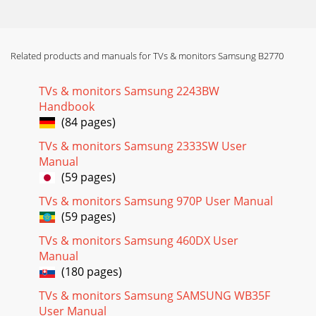
然。•<正常
Page 18 - 3-2 标准信号模式表
Related products and manuals for TVs & monitors Samsung B2770
使用本产品3-5 此菜单在 <灵巧模式> 设置为 <动态对比度> 或 <
剧场> 模式时不可用。 菜单 说明灵锐色彩 采用由 Samsung
Electronics 研发的专有数码图片画质改善技术，在无损画质的
TVs & monitors Samsung 2243BW
前提下更清晰自然地显示图片色彩。•<关> -
Handbook
(84 pages)
Page 19 - 3-3 安装设备驱动程序
3-5使用本产品 大小和位置菜单 说明水平位置 水平移动显示区
TVs & monitors Samsung 2333SW User
域在屏幕上的位置。 • 此功能仅在 模拟 模式下可用。• 在 AV
Manual
模式下输入 720P、1080i 或 1080P 信号时，选择 <全屏显示 >
(59 pages)
可在 0 到 6 级间调整水平位置。 垂直位置 垂直移动显示区域在
屏幕上的位置。
TVs & monitors Samsung 970P User Manual
(59 pages)
Page 20 - 3-4 产品操作按钮
TVs & monitors Samsung 460DX User
使用本产品3-5 设置和重置菜单 说明复位 使用此功能可将画面
Manual
质量和色彩设置恢复为出厂设置值。•<否> - <是>语言 选择
(180 pages)
OSD 的语言。 所选语言仅应用于本产品的 OSD。此设置不会
影响 PC 的其他功能。 灵惠节能 此功能可通过降低显示屏的电
TVs & monitors Samsung SAMSUNG WB35F
流为用户提供低耗电模式。•
User Manual