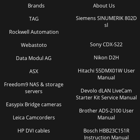
Brands
About Us
1-2主要安全注意事项1-2 保管和维护外部表面和屏幕维护确保
安全的安装空间• 请使产品与其他物体 （如墙壁）之间保持必
Siemens SINUMERIK 802D
TAG
要的距离，以保证良好通风。否则可能因内部温度升高而导致
sl
火灾或产品故障。请按图中所示的必要距离安装本产品。 产品
Rockwell Automation
的外观可能因具体产品而异。 关于残影• 长时间显示一个静止
画面时，可能
Sony CDX-S22
Webastoto
Page 35
Nikon D2H
Data Modul AG
6-4更多信息6-4 联系 SAMSUNG WORLDWIDE • 如果您对
Samsung 的产品有任何疑问或意见，请与 SAMSUNG 的客户
服务中心联系。 NORTH AMERICAU.S.A 1-800-SAMSUNG
Hitachi 55DMX01W User
ASX
(726-7864) http://www.samsung.comCAN
Manual
Freedom9 NAS & storage
Page 36 - 5-3 常见问题解答
Devolo dLAN LiveCam
servers
更多信息6-4DENMARK 70 70 19 70
Starter Kit Service Manual
http://www.samsung.comEIRE 0818 717100
Easypix Bridge cameras
http://www.samsung.comESTONIA 800-7267
Brother ADS-2100 User
http://www.samsung.comFINLAND 030 - 6227 515
Leica Camcorders
Manual
Page 37
HP DVI cables
Bosch HBB23C151R
6-4更多信息RUSSIA 8-800-555-55-55
Instruction Manual