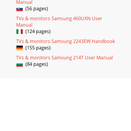
故障排除5-15 故障排除5-1 显示器自诊断 • 您可使用自诊断功
Manual
能检查本产品是否工作正常。• 如果产品与 PC 正确连接后出现
(56 pages)
空白画面且电源 LED 不断闪烁，则请根据以下步骤执行自诊断
功能。 1. 关闭本产品和 PC 的电源。2. 从本产品上拔下信号缆
TVs & monitors Samsung 460UXN User
线。3. 打开本产品电源。4. 如果本产品
Manual
(124 pages)
Page 28
TVs & monitors Samsung 2243EW Handbook
5-2故障排除5-2 常见故障检查 在要求售后服务前请进行以下检
(155 pages)
查。如该问题仍然存在，请联系离您最近的三星电子服务中
心。 出现空白画面/无法打开本产品电源电源线是否连接正
TVs & monitors Samsung 214T User Manual
确？ 检查电源线的连接情况。屏幕上是否出现了 <检测信号线>
(84 pages)
消息？ 检查 PC 与本产品之间的缆线连接。如果在缆线已
Page 29 - 4-1 Natural Color
故障排除5-2色彩显示模式为 16 位（16 色）。更换显卡后屏幕
色彩发生了变化。是否安装了本产品的设备驱动程序？
Windows XP： 通过选择控制面板 → 外观和主题 → 显示 → 设
置来更改分辨率。Windows ME/2000： 通过选择 “Control
Panel”（控制面板）→ “
Page 30 - 4-2 MagicTune
5-3故障排除5-3 常见问题解答常见问题解答 请尝试以下方法！
如何更改视频信号的频率 （刷新率）？ 您必须更改显卡的频