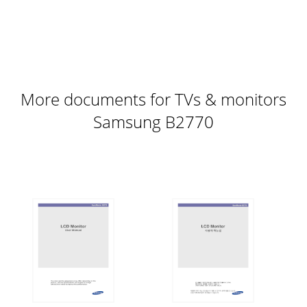
Page 8
2-5安装产品2-5 Kensington 防盗锁Kensington 防盗锁是一种
防盗装置，用户可通过它锁定产品，从而在公共场所安全地使
用本产品。由于型号和生产厂商不同，锁定装置的形状和使用
方式不尽相同。有关详细信息，请参阅锁定装置随附的 《用户
手册》。您必须另行购买锁定装置。 Kensingto
More documents for TVs & monitors
Page 9
Samsung B2770
使用本产品3-13 使用本产品3-1 设置最佳分辨率 在购买本产品
后，打开电源时，产品屏幕上会显示一则有关最佳分辨率设置
的消息。选择语言和最佳分辨率。 • 如果分辨率未设置到最佳
状态，此消息将最多显示 3 次。• 要将分辨率设置到最佳状态•
关闭 PC 的电源后，连接本产品和 PC，然后再打开电源。
Page 10 - 使用本产品时，请保持正确的姿势
3-2使用本产品3-2 标准信号模式表 与 CDT 显示器不同，因为
LCD 显示器显示屏的固有特性，不同的显示屏尺寸，实现最佳
画面质量的最佳分辨率会有所差异。因此，如果没有设置好适
合显示屏尺寸的最佳分辨率，画面质量会降低。建议将产品分
辨率设置到最佳状态。 如果 PC 输出信号为以下标准信号模式
之一