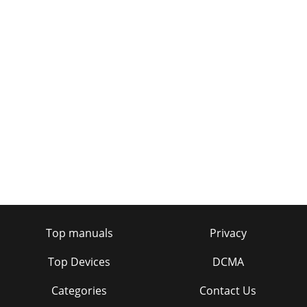
率。Windows XP：若要更改频率，可选择 控制面板→ 外观和
主题→ 显示→ 设置→ 高级→ 监视器，然后在 监视器设置下更
改刷新率。Windows ME/2000：若要更改频
Page 31
更多信息6-16 更多信息6-1 规格 设计和规格可能会有所更改，
恕不另行通知。 B 类 （供居住环境使用的通信设备）本设备已
根据 EMC 要求进行注册，适合在居住环境使用 （B 类）。本
产品可在各个区域使用。（B 类设备发射的电磁辐射小于 A 类
设备。） 型号名称B2770 LCD 显示屏 大小
Page 32 - 4-3 MultiScreen
6-2更多信息6-2 省电功能本显示器内置一种称为PowerSaver的
电源管理系统。如果一段时间内不使用显示器，此系统将显示
器转换为低电耗模式，从而节省了能源。按下键盘上的任意键
后，显示器会自动恢复正常工作状态。不需要使用或长时间无
Top manuals
Privacy
需触碰显示器时，请关闭显示器以节省能源。 PowerSaver 系
Page 33 - 5-1 显示器自诊断
Top Devices
DCMA
更多信息6-36-3 ROHS
Categories
Contact Us
Page 34 - 5-2 常见故障检查