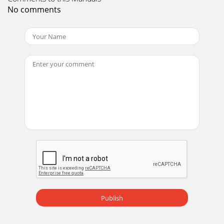
功能。按此按钮，打开或关闭本产品电源。 • 产品右侧的按钮
No comments
为触控式按钮。• 请用手指轻轻触摸按钮。
Page 15 - 2-4 连接 PC
3-5使用本产品3-5 使用屏幕调整菜单 （OSD：屏幕菜单）屏幕
调整菜单 （OSD： 屏幕菜单）结构 显示器的功能可能因型号
而异。以实物为准。 图像主菜单 子菜单 图像亮度 对比度 清晰
度 灵巧模式 灵动视角粗调 微调 响应时间色彩灵锐色彩 红 绿
蓝 色温伽玛 大小和位置水平位置 垂直位
Page 16 - 2-5 Kensington 防盗锁
使用本产品3-5灵巧模式 提供适合编辑文档、上网冲浪、玩游
戏或观看影片等各种用户环境显示的预置图片设置。•<个人设
定>如果预置图片模式无法满足需求，用户还可直接使用此模式
来配置 <亮度> 和 <对比度>。•<标准>此模式提供适用于编辑文
档和上网冲浪 （
Page 17 - 3-1 设置最佳分辨率
3-5使用本产品 色彩微调 消除屏幕上的水平线条噪点 （线条图
Publish
案）。如果无法用 <微调> 功能完全消除噪点，则可调节 <粗调
> ，然后再用 <微调> 功能。 此功能仅在 模拟 模式下可用。 响
应时间 提升显示屏原始响应速度，使动态画面更清晰、更自