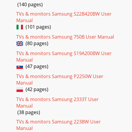
Page 21
(140 pages)
3-5使用本产品 信息自动信号源 •<自动> - 显示器自动选择输入
TVs & monitors Samsung S22B420BW User
信号。•<手动> - 用户需手动选择输入信号。 不适用于模拟 (D-
Manual
SUB) 专用或数字 (DVI) 专用型号。 显示时间 用户无动作时，
(101 pages)
OSD 将会自动消失。您可设置 OSD 隐藏前的等待时间。•<
TVs & monitors Samsung 750B User Manual
Page 22 - 3-5 使用屏幕调整菜单 （OSD：屏幕菜
(80 pages)
单）
TVs & monitors Samsung S19A200BW User
安装软件4-14 安装软件4-1 Natural Color什么是 Natural Color
Manual
？该软件仅安装于三星产品中，它可调节本产品中的显示色
(47 pages)
彩，使图片在本产品中的显示色彩与图片的打印色彩一致。有
关详细信息，请参阅软件程序中的在线帮助 (F1)。Natural
TVs & monitors Samsung P2250W User
Color 在线提供。您可以从
Manual
(42 pages)
Page 23
主要安全注意事项1-11 主要安全注意事项1-1 使用前注意事项
TVs & monitors Samsung 2333T User
本手册所用图标使用本手册• 使用本产品前请仔细阅读安全注
Manual
意事项。• 如出现问题，请参考 “故障排除”部分。版权须知如
(38 pages)
因产品性能的改善，本手册中的内容有所变更，恕不另行通
知。版权所有 © 2011 Samsung Electronics
TVs & monitors Samsung 223BW User
Manual
Page 24