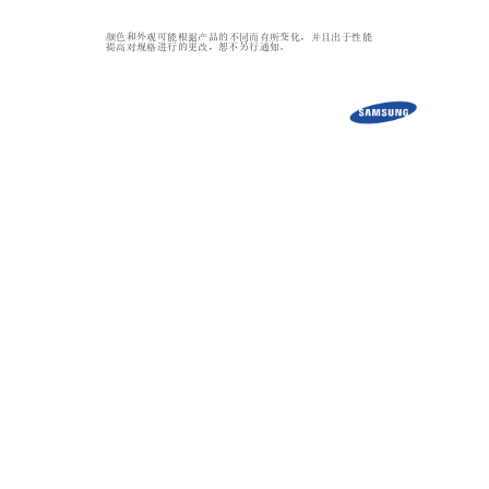
颜色和外观可能根据产品的不同
而有所变化，并且出于性能
提高对规格进行的更改，恕不另行通知。