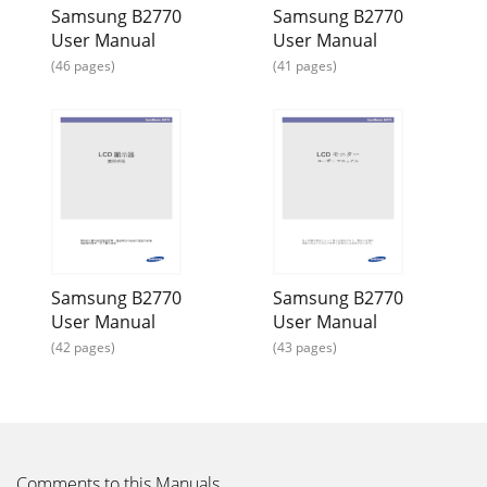
Page 11 - 2-1 包装清单
Samsung B2770
Samsung B2770
使用本产品3-33-3 安装设备驱动程序 在安装设备驱动程序时，
User Manual
User Manual
请为产品设置适当的分辨率和频率。本产品随附的光盘上存有
(46 pages)
(41 pages)
设备驱动程序。如果随附的驱动程序文件损坏，请访问服务中
心或 Samsung Electronics 网站
(http://www.samsung.com/)，下载所需驱动程序。 1.
Page 12 - 2-2 安装支架
目录主要安全注意事项使用前注意事项 . . . . . . . . . . . . . . . . . . . . . .
. . . . . . . . . . . . . . . . . . . . . . 1-1保管和维护 . . . . . . . . . . . . . . . .
Page 13 - 请勿仅握住支架提起本产品。
3-4使用本产品3-4 产品操作按钮产品操作按钮 按显示器上的某
Samsung B2770
Samsung B2770
个按钮，屏幕上会出现 OSD guide。如果按显示器正面的某个
User Manual
User Manual
按钮，会首先显示 OSD guide 及按钮功能，然后才出现该按钮
所对应的菜单。要进入菜单，再按一次显示器正面的按钮。 图
(42 pages)
(43 pages)
标 说明MENU 按此按钮查看屏幕菜单 (OSD)
Page 14 - 2-3 拆除支架
使用本产品3-4AUTO 按 [AUTO] 按钮，可自动调节屏幕设置。
此功能仅在 模拟 模式下可用。 如果改变了 “Display
Properties”（显示属性）中的分辨率设置，则会执行 自动调整
Comments to this Manuals