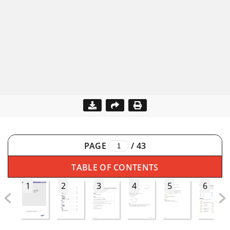
PAGE
/
43
TABLE OF CONTENTS
1
2
3
4
5
6