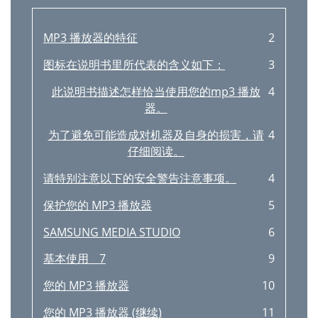
Samsung Media Studio
31
MP3 播放器的特征
2
安装MEDIA STUDIO
32
图标在说明书里所代表的含义如下：
3
增加档案及档案夹
33
此说明书描述怎样恰当使用您的mp3 播放
4
使用Media Studio增加档案及档案夹(继续)
34
器。
使用 MEDIA STUDIO传送档案至播放器
36
为了避免可能造成对机器及自身的损害，请
4
使用 MEDIA STUDIO传送档案至播放器 (继
37
仔细阅读。
续)
请特别注意以下的安全警告注意事项。
4
MEDIA STUDIO
38
保护您的 MP3 播放器
5
40
SAMSUNG MEDIA STUDIO
6
安全删除地移除硬体
43
基本使用 _ 7
9
在播放列表中听音乐
44
您的 MP3 播放器
10
在播放中搜索曲目
45
您的 MP3 播放器 (继续)
11