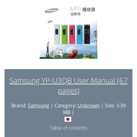
语言（Language） 设置
25
• 支持更改所提供的语言。
26
• 什么是 ID3 标签?
26
基本使用 _ 25
27
显示 <Settings> 菜单。
27
显示 <系统> 菜单。
27
Samsung YP-U3QB User Manual (67
语言（Language）
27
pages)
• 关于内存储容量
28
28 _ 基本使用
30
Brand:
Samsung
| Category:
Unknown
| Size: 3.39
MB |
重新设置系统。
30
重新设置系统时您的设置及档案将不会受到
30
Table of contents
影