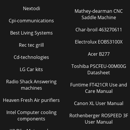
Nextodi
Mathey-dearman CNC
Saddle Machine
Cpi-communications
Char-broil 463270611
Best Living Systems
Electrolux EOB53100X
Rec tec grill
Acer B277
Cd-technologies
Toshiba PSCFEU-00M00G
LG Car kits
Datasheet
Radio Shack Answering
Funtime FT421CR Use and
machines
Care Manual
Heaven Fresh Air purifiers
Canon XL User Manual
Intel Computer cooling
Rothenberger ROSPEED 3F
components
User Manual