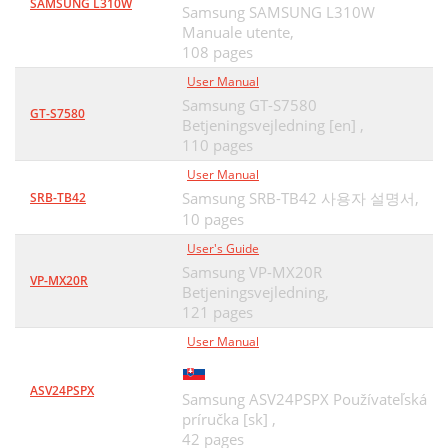
SAMSUNG L310W
Samsung SAMSUNG L310W
使用MEDIA STUDIO传送文件至播放器 (继
37
Manuale utente,
108 pages
续)
User Manual
MEDIA STUDIO
38
Samsung GT-S7580
GT-S7580
Betjeningsvejledning [en] ,
40
110 pages
断开与计算机的连接
43
User Manual
Samsung SRB-TB42 사용자 설명서,
SRB-TB42
在播放列表中听音乐
44
10 pages
在播放中搜索曲目
45
User's Guide
Samsung VP-MX20R
在当前曲目中从开始部分开始播放
45
VP-MX20R
Betjeningsvejledning,
121 pages
播放上一首或下一首曲目
45
User Manual
返回至当前播放模式
46
ASV24PSPX
使用 MEDIA STUDIO创建播放列表
47
Samsung ASV24PSPX Používateľská
príručka [sk] ,
使用 MEDIA STUDIO创建播放列表 (继续)
48
42 pages