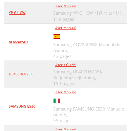
在 MP3 播放器中创建播放列表
50
User Manual
Samsung YP-GI1CW 사용자 설명서,
YP-GI1CW
用户键功能 (继续)
53
119 pages
您可以用您的 mp3 播放器享受更多形式的
User Manual
55
音乐。
AQV24PSBX
Samsung AQV24PSBX Manual de
收听 FM 广播 (继续)
56
usuario,
43 pages
语音录音 (继续)
60
User's Guide
如果您在使用中出现一些故障，请参看以下
62
Samsung UE40EH6035K
UE40EH6035K
方法。如果出现您不能
Betjeningsvejledning,
190 pages
解决的故障，请直接与您所在地最近的三星
62
User Manual
客户服务中心联系。
疑难解答 _ 61
63
SAMSUNG ES30
Samsung SAMSUNG ES30 Manuale
utente,
62 _ 疑难解答
64
95 pages
您可以快速浏览本产品的功能设置。
65
User Manual