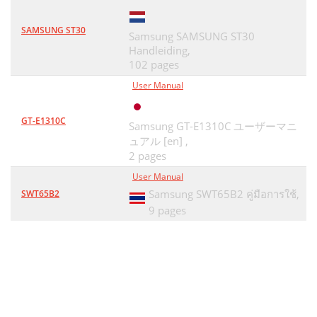
SAMSUNG ST30
Samsung SAMSUNG ST30
Handleiding,
102 pages
User Manual
GT-E1310C
Samsung GT-E1310C ユーザーマニ
ュアル [en] ,
2 pages
User Manual
Samsung SWT65B2 คู่มือการใช้,
SWT65B2
9 pages